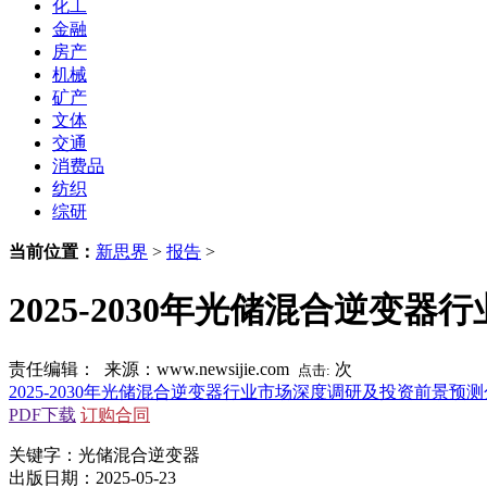
化工
金融
房产
机械
矿产
文体
交通
消费品
纺织
综研
当前位置：
新思界
>
报告
>
2025-2030年光储混合逆
责任编辑： 来源：www.newsijie.com
次
点击:
2025-2030年光储混合逆变器行业市场深度调研及投资前景预
PDF下载
订购合同
关键字：光储混合逆变器
出版日期：2025-05-23