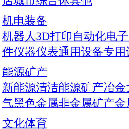
店
城市综合体
其他
机电装备
机器人
3D打印
自动化
电子
件
仪器仪表
通用设备
专用
能源矿产
新能源
清洁能源
矿产
冶金
气
黑色金属
非金属矿产
金
文化体育