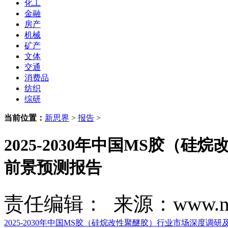
化工
金融
房产
机械
矿产
文体
交通
消费品
纺织
综研
当前位置：
新思界
>
报告
>
2025-2030年中国MS胶（
前景预测报告
责任编辑： 来源：www.new
2025-2030年中国MS胶（硅烷改性聚醚胶）行业市场深度调