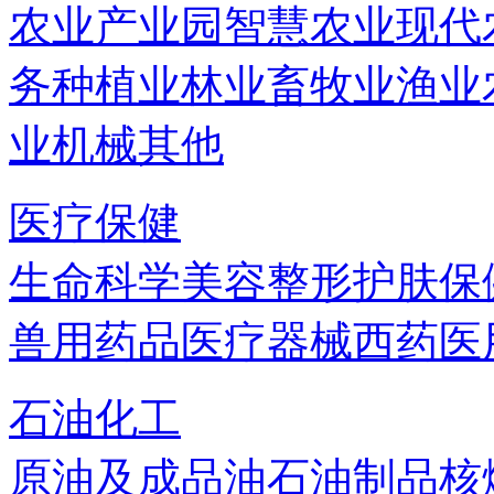
农业产业园
智慧农业
现代
务
种植业
林业
畜牧业
渔业
业机械
其他
医疗保健
生命科学
美容
整形
护肤
保
兽用药品
医疗器械
西药
医
石油化工
原油及成品油
石油制品
核