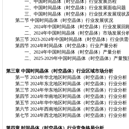
一、中国时间晶体（时空晶体）行业发展历程
二、中国时间晶体（时空晶体）行业发展面临问题
三、中国时间晶体（时空晶体）行业技术发展现状及
第二节 中国时间晶体（时空晶体）行业发展状况
一、2024年中国时间晶体（时空晶体）行业发展回
二、2024年中国时间晶体（时空晶体）市场发展分
第三节 2023-2024年中国时间晶体（时空晶体）行业供
第四节 2024年时间晶体（时空晶体）行业产量分析
一、2024年中国时间晶体（时空晶体）产量分析
二、2025-2029年中国时间晶体（时空晶体）产量预
第三章
中国时间晶体（时空晶体）
行业区域市场分析
第一节 2024年华北地区时间晶体（时空晶体）行业分析
第二节 2024年东北地区时间晶体（时空晶体）行业分析
第三节 2024年华东地区时间晶体（时空晶体）行业分析
第四节 2024年华南地区时间晶体（时空晶体）行业分析
第五节 2024年华中地区时间晶体（时空晶体）行业分析
第六节 2024年西南地区时间晶体（时空晶体）行业分析
第七节 2024年西北地区时间晶体（时空晶体）行业分析
第四章 时间晶体（时空晶体）
行业竞争格局分析