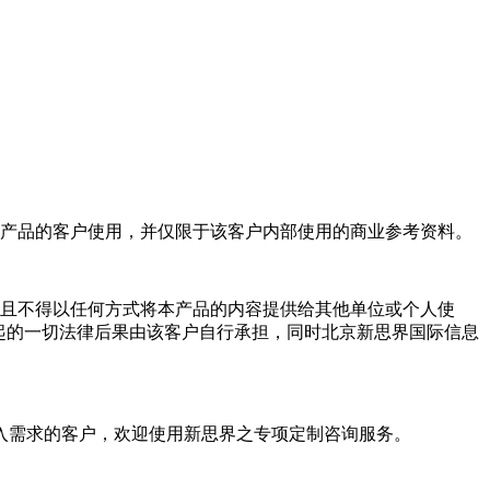
产品的客户使用，并仅限于该客户内部使用的商业参考资料。
且不得以任何方式将本产品的内容提供给其他单位或个人使
起的一切法律后果由该客户自行承担，同时北京新思界国际信息
入需求的客户，欢迎使用新思界之专项定制咨询服务。