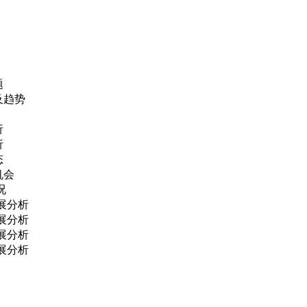
题
趋势
析
析
态
机会
况
展分析
展分析
展分析
展分析