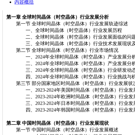
内容概括
第一章
全球时间晶体（时空晶体）
行业发展分析
第一节 全球时间晶体（时空晶体）行业发展轨迹综述
一、全球时间晶体（时空晶体）行业发展历程
二、全球时间晶体（时空晶体）行业发展面临的问
三、全球时间晶体（时空晶体）行业技术发展现状及
第二节 全球时间晶体（时空晶体）行业市场情况
一、2024年全球时间晶体（时空晶体）产业发展分
二、2024年全球时间晶体（时空晶体）产业发展分
三、2024年全球时间晶体（时空晶体）行业研发动
四、2024年全球时间晶体（时空晶体）行业挑战与
第三节 部分国家地区时间晶体（时空晶体）行业发展状
一、2023-2024年美国时间晶体（时空晶体）行业发
二、2023-2024年欧洲时间晶体（时空晶体）行业发
三、2023-2024年日本时间晶体（时空晶体）行业发
四、2023-2024年韩国时间晶体（时空晶体）行业发
第二章
中国时间晶体（时空晶体）
行业发展现状
第一节 中国时间晶体（时空晶体）行业发展概述