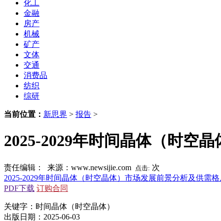
化工
金融
房产
机械
矿产
文体
交通
消费品
纺织
综研
当前位置：
新思界
>
报告
>
2025-2029年时间晶体（
责任编辑： 来源：www.newsijie.com
次
点击:
2025-2029年时间晶体（时空晶体）市场发展前景分析及供需
PDF下载
订购合同
关键字：时间晶体（时空晶体）
出版日期：2025-06-03