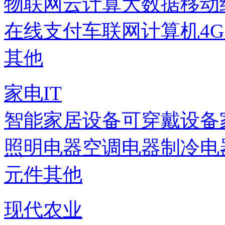
物联网
云计算
大数据
移动
在线支付
车联网
计算机
4
其他
家电IT
智能家居设备
可穿戴设备
照明电器
空调电器
制冷电
元件
其他
现代农业