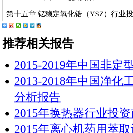
第十五章 钇稳定氧化锆（YSZ）行业
推荐相关报告
2015-2019年中国
2013-2018年中国
分析报告
2015年换热器行业投
2015年离心机药用萃