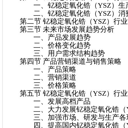
一、钇稳定氧化锆（YSZ）生
二、钇稳定氧化锆（YSZ）消
第二节 钇稳定氧化锆（YSZ）行业
第三节 未来市场发展趋势分析
一、产品发展趋势
二、价格变化趋势
三、用户需求结构趋势
第四节 产品营销渠道与销售策略
一、产品策略
二、营销渠道
三、价格策略
第五节 钇稳定氧化锆（YSZ）行业
一、发展高档产品
二、大力发展钇稳定氧化锆（YS
三、加强市场、研发与生产各环
四、提高国内钇稳定氧化锆（YS