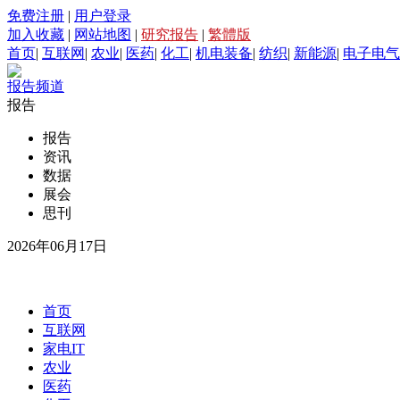
免费注册
|
用户登录
加入收藏
|
网站地图
|
研究报告
|
繁體版
首页
|
互联网
|
农业
|
医药
|
化工
|
机电装备
|
纺织
|
新能源
|
电子电气
报告频道
报告
报告
资讯
数据
展会
思刊
2026年06月17日
首页
互联网
家电IT
农业
医药