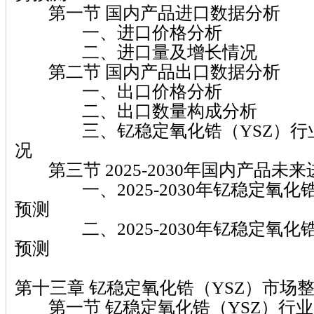
第一节 国内产品进口数据分析
一、进口价格分析
二、进口量及增长情况
第二节 国内产品出口数据分析
一、出口价格分析
二、出口数量构成分析
三、钇稳定氧化锆（YSZ）行业
况
第三节 2025-2030年国内产品未
一、2025-2030年钇稳定氧化锆
预测
二、2025-2030年钇稳定氧化锆
预测
第十三章 钇稳定氧化锆（YSZ）市场
第一节 钇稳定氧化锆（YSZ）行业