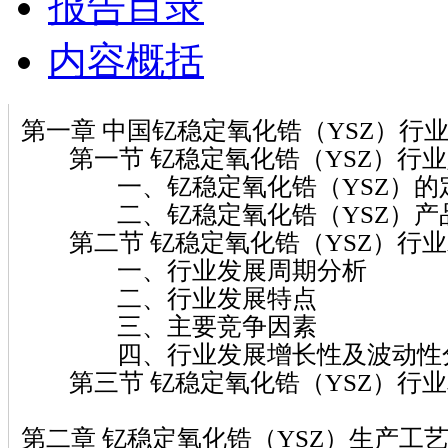
报告目录
内容概括
第一章 中国钇稳定氧化锆（YSZ）行
第一节 钇稳定氧化锆（YSZ）行业
一、钇稳定氧化锆（YSZ）的
二、钇稳定氧化锆（YSZ）产
第二节 钇稳定氧化锆（YSZ）行业
一、行业发展周期分析
二、行业发展特点
三、主要竞争因素
四、行业发展增长性及波动性
第三节 钇稳定氧化锆（YSZ）行业
第二章 钇稳定氧化锆（YSZ）生产工