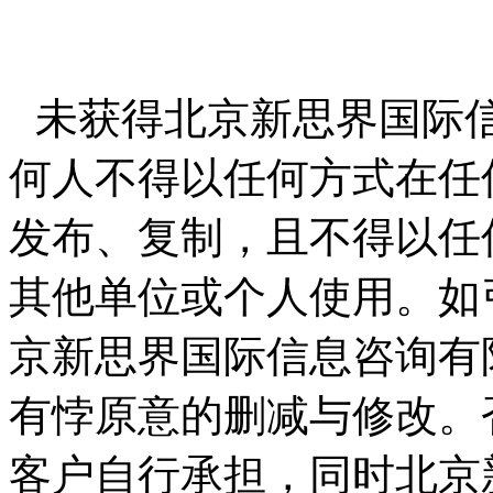
未获得北京新思界国际
何人不得以任何方式在任
发布、复制，且不得以任
其他单位或个人使用。如
京新思界国际信息咨询有
有悖原意的删减与修改。
客户自行承担，同时北京