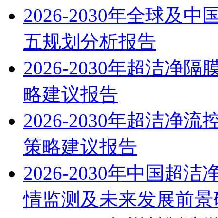
2026-2030年全球
五规划分析报告
2026-2030年超洁
略建议报告
2026-2030年超洁
策略建议报告
2026-2030年中国
情监测及未来发展前景