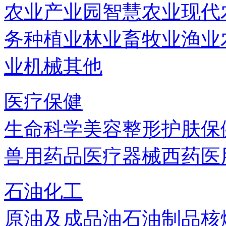
农业产业园
智慧农业
现代
务
种植业
林业
畜牧业
渔业
业机械
其他
医疗保健
生命科学
美容
整形
护肤
保
兽用药品
医疗器械
西药
医
石油化工
原油及成品油
石油制品
核