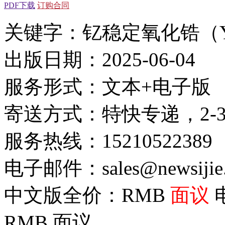
PDF下载
订购合同
关键字：钇稳定氧化锆（Y
出版日期：2025-06-04
服务形式：文本+电子版
寄送方式：特快专递，2-
服务热线：15210522389
电子邮件：sales@newsijie
中文版全价：RMB
面议
RMB
面议