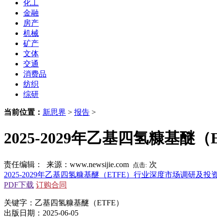
化工
金融
房产
机械
矿产
文体
交通
消费品
纺织
综研
当前位置：
新思界
>
报告
>
2025-2029年乙基四氢糠基
责任编辑： 来源：www.newsijie.com
次
点击:
2025-2029年乙基四氢糠基醚（ETFE）行业深度市场调研及
PDF下载
订购合同
关键字：乙基四氢糠基醚（ETFE）
出版日期：2025-06-05