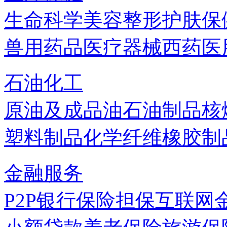
生命科学
美容
整形
护肤
保
兽用药品
医疗器械
西药
医
石油化工
原油及成品油
石油制品
核
塑料制品
化学纤维
橡胶制
金融服务
P2P
银行
保险
担保
互联网