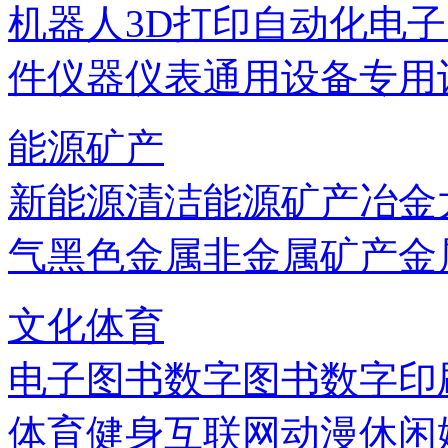
机器人
3D打印
自动化
电子
件
仪器仪表
通用设备
专用
能源矿产
新能源
清洁能源
矿产
冶金
气
黑色金属
非金属矿产
金
文化体育
电子图书
数字图书
数字印
体育健身
互联网
动漫
休闲