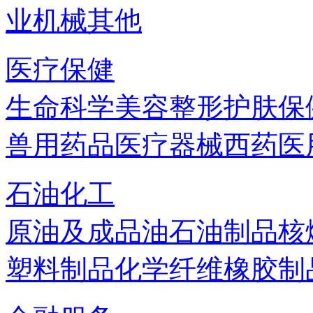
业机械
其他
医疗保健
生命科学
美容
整形
护肤
保
兽用药品
医疗器械
西药
医
石油化工
原油及成品油
石油制品
核
塑料制品
化学纤维
橡胶制