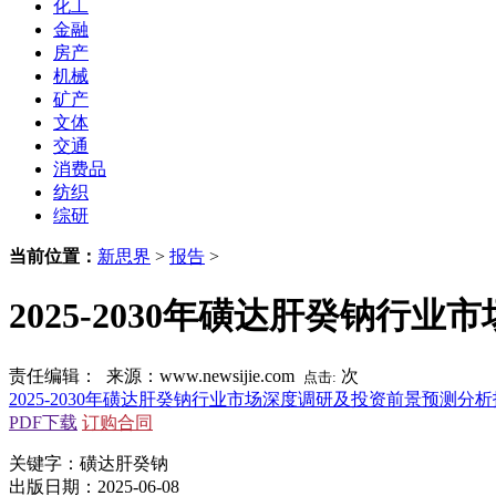
化工
金融
房产
机械
矿产
文体
交通
消费品
纺织
综研
当前位置：
新思界
>
报告
>
2025-2030年磺达肝癸钠
责任编辑： 来源：www.newsijie.com
次
点击:
2025-2030年磺达肝癸钠行业市场深度调研及投资前景预测分
PDF下载
订购合同
关键字：磺达肝癸钠
出版日期：2025-06-08