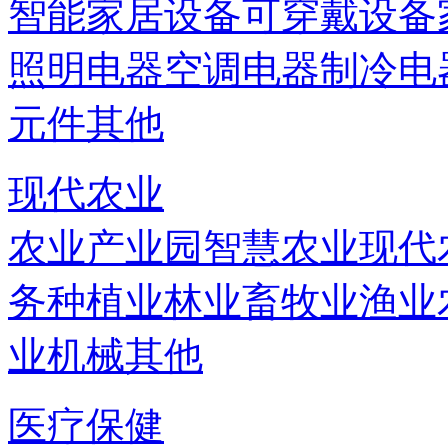
智能家居设备
可穿戴设备
照明电器
空调电器
制冷电
元件
其他
现代农业
农业产业园
智慧农业
现代
务
种植业
林业
畜牧业
渔业
业机械
其他
医疗保健