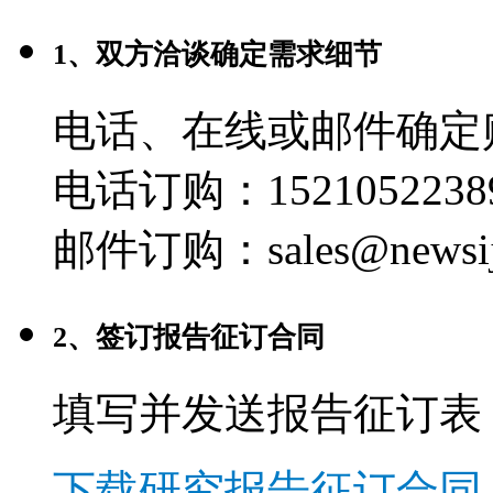
1、双方洽谈确定需求细节
电话、在线或邮件确定
电话订购：1521052238
邮件订购：sales@newsij
2、签订报告征订合同
填写并发送报告征订表
下载研究报告征订合同