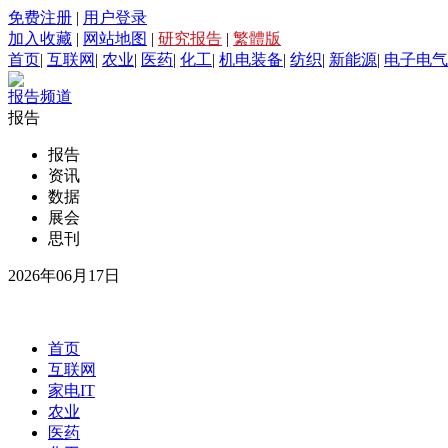
免费注册
|
用户登录
加入收藏
|
网站地图
|
研究报告
|
繁體版
首页
|
互联网
|
农业
|
医药
|
化工
|
机电装备
|
纺织
|
新能源
|
电子电气
报告频道
报告
报告
资讯
数据
展会
思刊
2026年06月17日
首页
互联网
家电IT
农业
医药