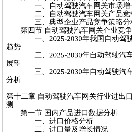
一、自动驾驶汽车网关市场增长
二、自动驾驶汽车网关产品竞争
三、典型企业产品竞争策略分
第四节 自动驾驶汽车网关企业竞争
一、2025-2030年我国自动驾
趋势
二、2025-2030年自动驾驶汽
展望
三、2025-2030年自动驾驶汽
分析
第十二章 自动驾驶汽车网关行业进出
测
第一节 国内产品进口数据分析
一、进口价格分析
二、进口量及增长情况