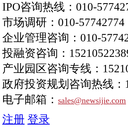
IPO咨询热线：
010-57742
市场调研：
010-57742774
企业管理咨询：
010-5774
投融资咨询：
1521052238
产业园区咨询专线：
1521
政府投资规划咨询热线：
电子邮箱：
sales@newsijie.com
注册
登录