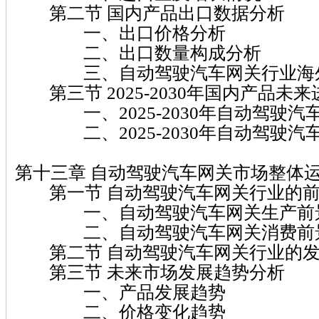
第二节 国内产品出口数据分析
一、出口价格分析
二、出口数量构成分析
三、自动驾驶汽车网关行业海外
第三节 2025-2030年国内产品未
一、2025-2030年自动驾驶汽
二、2025-2030年自动驾驶汽
第十三章 自动驾驶汽车网关市场整体
第一节 自动驾驶汽车网关行业的前
一、自动驾驶汽车网关生产前
二、自动驾驶汽车网关消费前
第二节 自动驾驶汽车网关行业的发
第三节 未来市场发展趋势分析
一、产品发展趋势
二、价格变化趋势