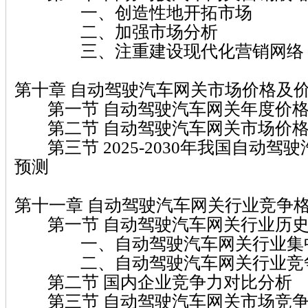
一、创造性地开拓市场
二、加强市场分析
三、注重建设现代化营销网络
第十章 自动驾驶汽车网关市场价格及
第一节 自动驾驶汽车网关年度价格
第二节 自动驾驶汽车网关市场价格
第三节 2025-2030年我国自动驾
预测
第十一章 自动驾驶汽车网关行业竞争
第一节 自动驾驶汽车网关行业历史
一、自动驾驶汽车网关行业集
二、自动驾驶汽车网关行业竞
第二节 国内企业竞争力对比分析
第三节 自动驾驶汽车网关市场竞争