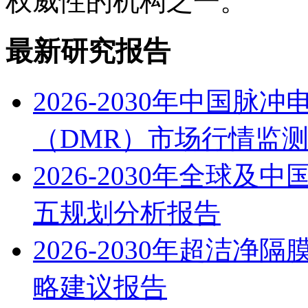
权威性的机构之一。
最新研究报告
2026-2030年中国
（DMR）市场行情监
2026-2030年全球
五规划分析报告
2026-2030年超洁
略建议报告