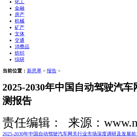
化工
金融
房产
机械
矿产
文体
交通
消费品
纺织
综研
当前位置：
新思界
>
报告
>
2025-2030年中国自动驾
测报告
责任编辑： 来源：www.new
2025-2030年中国自动驾驶汽车网关行业市场深度调研及发展