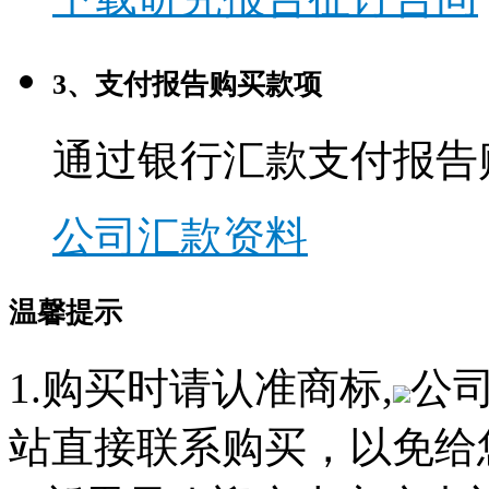
3、支付报告购买款项
通过银行汇款支付报告
公司汇款资料
温馨提示
1.购买时请认准商标,
公
站直接联系购买，以免给