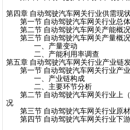
第四章 自动驾驶汽车网关行业供需现
第一节 自动驾驶汽车网关行业总体
第二节 自动驾驶汽车网关产能概
第三节 自动驾驶汽车网关产量概
一、产量变动
二、产能利用率调查
第五章 自动驾驶汽车网关行业产业链
第一节 自动驾驶汽车网关行业产业
一、产业链构成
二、主要环节分析
第二节 自动驾驶汽车网关行业上（
况
第三节 自动驾驶汽车网关行业原材
第四节 自动驾驶汽车网关行业下游