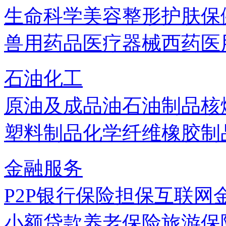
生命科学
美容
整形
护肤
保
兽用药品
医疗器械
西药
医
石油化工
原油及成品油
石油制品
核
塑料制品
化学纤维
橡胶制
金融服务
P2P
银行
保险
担保
互联网
小额贷款
养老保险
旅游保