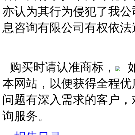
亦认为其行为侵犯了我公
息咨询有限公司有权依法
购买时请认准商标，
本网站，以便获得全程优
问题有深入需求的客户，
询服务。