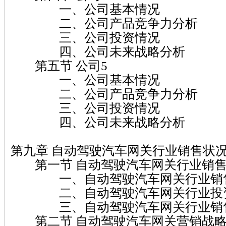
一、公司基本情况
二、公司产品竞争力分析
三、公司投资情况
四、公司未来战略分析
第五节 公司5
一、公司基本情况
二、公司产品竞争力分析
三、公司投资情况
四、公司未来战略分析
第九章 自动驾驶汽车网关行业销售状
第一节 自动驾驶汽车网关行业销售
一、自动驾驶汽车网关行业销售
二、自动驾驶汽车网关行业投资
三、自动驾驶汽车网关行业销售
第二节 自动驾驶汽车网关营销战略