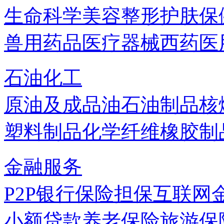
生命科学
美容
整形
护肤
保
兽用药品
医疗器械
西药
医
石油化工
原油及成品油
石油制品
核
塑料制品
化学纤维
橡胶制
金融服务
P2P
银行
保险
担保
互联网
小额贷款
养老保险
旅游保