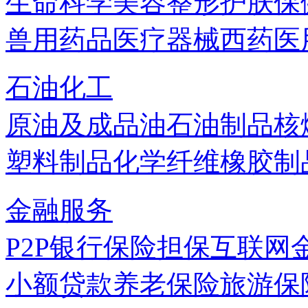
生命科学
美容
整形
护肤
保
兽用药品
医疗器械
西药
医
石油化工
原油及成品油
石油制品
核
塑料制品
化学纤维
橡胶制
金融服务
P2P
银行
保险
担保
互联网
小额贷款
养老保险
旅游保