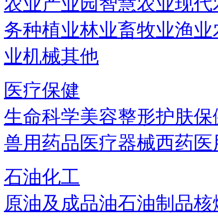
农业产业园
智慧农业
现代
务
种植业
林业
畜牧业
渔业
业机械
其他
医疗保健
生命科学
美容
整形
护肤
保
兽用药品
医疗器械
西药
医
石油化工
原油及成品油
石油制品
核