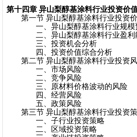
第十四章 异山梨醇基涂料
行业投资价
第一节 异山梨醇基涂料行业投资价
一、异山梨醇基涂料行业规模
二、异山梨醇基涂料行业盈利
三、投资机会分析
四、投资价值综合分析
第二节 异山梨醇基涂料行业投资风
一、市场风险
二、竞争风险
三、原材料价格波动的风险
四、经营风险
五、政策风险
第三节 异山梨醇基涂料行业投资策
一、子行业投资策略
二、区域投资策略