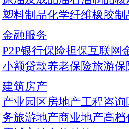
塑料制品
化学纤维
橡胶制
金融服务
P2P
银行
保险
担保
互联网
小额贷款
养老保险
旅游保
建筑房产
产业园区
房地产
工程咨询
务
旅游地产
商业地产
高档