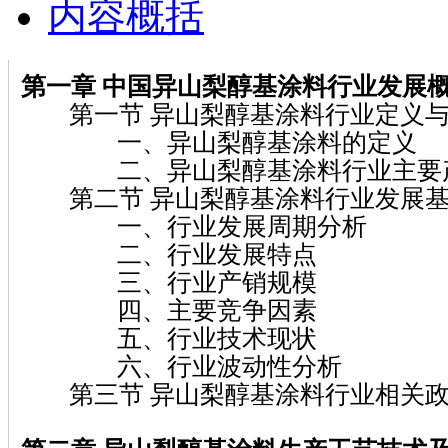
内容概括
第一章
中国异山梨醇基涂料
行业发展
第一节 异山梨醇基涂料行业定义与
一、异山梨醇基涂料的定义
二、异山梨醇基涂料行业主要
第二节 异山梨醇基涂料行业发展基
一、行业发展周期分析
二、行业发展特点
三、行业产销规模
四、主要竞争因素
五、行业技术现状
六、行业波动性分析
第三节 异山梨醇基涂料行业相关政