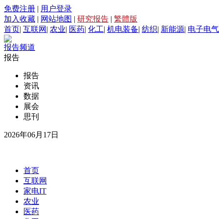
免费注册
|
用户登录
加入收藏
|
网站地图
|
研究报告
|
繁體版
首页
|
互联网
|
农业
|
医药
|
化工
|
机电装备
|
纺织
|
新能源
|
电子电气
报告频道
报告
报告
资讯
数据
展会
思刊
2026年06月17日
首页
互联网
家电IT
农业
医药