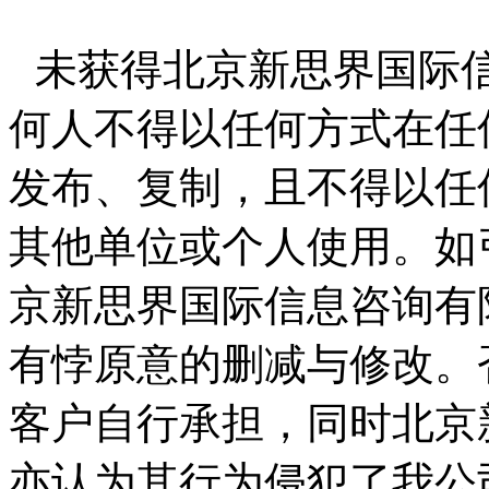
未获得北京新思界国际
何人不得以任何方式在任
发布、复制，且不得以任
其他单位或个人使用。如
京新思界国际信息咨询有
有悖原意的删减与修改。
客户自行承担，同时北京
亦认为其行为侵犯了我公