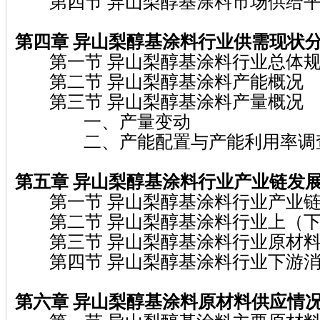
第四节 异山梨醇基涂料市场供给平
第四章 异山梨醇基涂料
行业供需现状
第一节 异山梨醇基涂料行业总体
第二节 异山梨醇基涂料产能概况
第三节 异山梨醇基涂料产量概况
一、产量变动
二、产能配置与产能利用率调
第五章 异山梨醇基涂料
行业产业链发
第一节 异山梨醇基涂料行业产业链
第二节 异山梨醇基涂料行业上（下
第三节 异山梨醇基涂料行业原材料
第四节 异山梨醇基涂料行业下游消
第六章 异山梨醇基涂料
原材料供应情