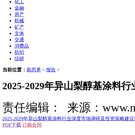
化工
金融
房产
机械
矿产
文体
交通
消费品
纺织
综研
当前位置：
新思界
>
报告
>
2025-2029年异山梨醇基
责任编辑： 来源：www.new
2025-2029年异山梨醇基涂料行业深度市场调研及投资策略建
PDF下载
订购合同