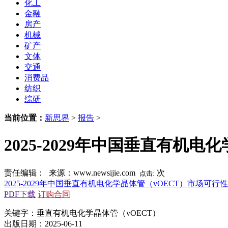
化工
金融
房产
机械
矿产
文体
交通
消费品
纺织
综研
当前位置：
新思界
>
报告
>
2025-2029年中国垂直有机
责任编辑： 来源：www.newsijie.com
次
点击:
2025-2029年中国垂直有机电化学晶体管（vOECT）市场可行
PDF下载
订购合同
关键字：垂直有机电化学晶体管（vOECT）
出版日期：2025-06-11