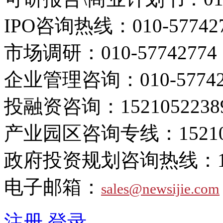
IPO咨询热线：
010-57742
市场调研：
010-57742774
企业管理咨询：
010-5774
投融资咨询：
1521052238
产业园区咨询专线：
1521
政府投资规划咨询热线：
电子邮箱：
sales@newsijie.com
注册
登录