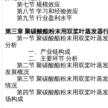
第七节 规模效应
第八节 学习和经验效应
第九节 行业盈利水平
第三章 聚碳酸酯粉末用双桨叶蒸发器
第一节 聚碳酸酯粉末用双桨叶蒸发
分析
一、产业链构成
二、主要环节 分析
第二节 聚碳酸酯粉末用双桨叶蒸发
发展概况
第三节 聚碳酸酯粉末用双桨叶蒸发
情况
第四节 聚碳酸酯粉末用双桨叶蒸发
场构成