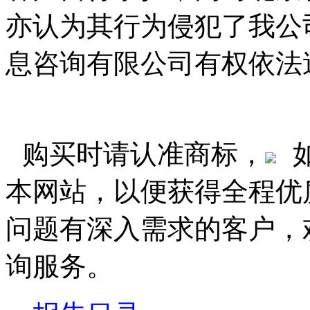
亦认为其行为侵犯了我公
息咨询有限公司有权依法
购买时请认准商标，
本网站，以便获得全程优
问题有深入需求的客户，
询服务。