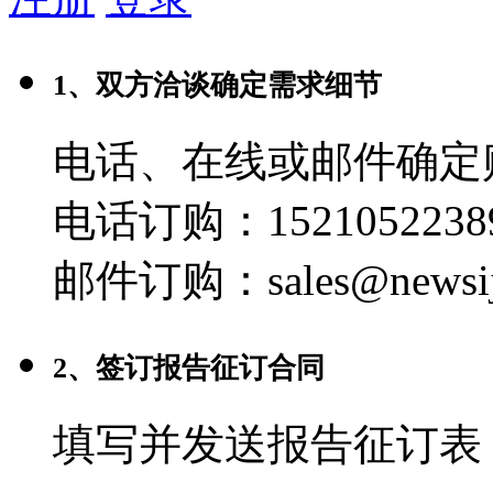
1、双方洽谈确定需求细节
电话、在线或邮件确定
电话订购：1521052238
邮件订购：sales@newsij
2、签订报告征订合同
填写并发送报告征订表