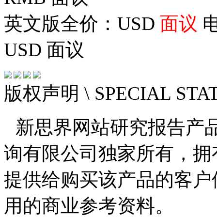
英文版全价：USD
面议
电
USD
面议
版权声明
\ SPECIAL ST
新思界网站研究报告产
询有限公司独家所有，拥
提供给购买该产品的客户
用的商业参考资料。