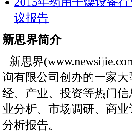
2015年药用干燥设备
议报告
新思界简介
新思界(www.newsiji
询有限公司创办的一家大
经、产业、投资等热门信
业分析、市场调研、商业
分析报告。