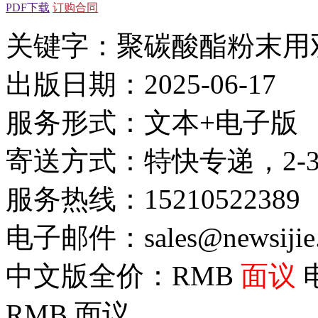
PDF下载
订购合同
关键字：聚碳酸酯粉末用
出版日期：2025-06-17
服务形式：文本+电子版
寄送方式：特快专递，2-
服务热线：15210522389
电子邮件：sales@newsijie
中文版全价：RMB
面议
RMB
面议