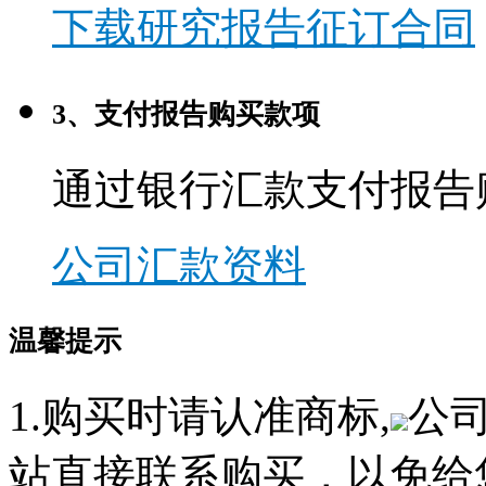
下载研究报告征订合同
3、支付报告购买款项
通过银行汇款支付报告
公司汇款资料
温馨提示
1.购买时请认准商标,
公
站直接联系购买，以免给