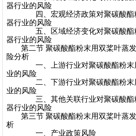
器行业的风险
四、宏观经济政策对聚碳酸酯粉
器行业的风险
五、区域经济变化对聚碳酸酯粉
器行业的风险
第二节 聚碳酸酯粉末用双桨叶蒸发
险分析
一、上游行业对聚碳酸酯粉末用
业的风险
二、下游行业对聚碳酸酯粉末用
业的风险
三、其他关联行业对聚碳酸酯粉
器行业的风险
第三节 聚碳酸酯粉末用双桨叶蒸发
析
一、产业政策风险