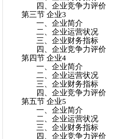
四、企业竞争力评价
第三节 企业3
一、企业简介
二、企业运营状况
三、企业财务指标
四、企业竞争力评价
第四节 企业4
一、企业简介
二、企业运营状况
三、企业财务指标
四、企业竞争力评价
第五节 企业5
一、企业简介
二、企业运营状况
三、企业财务指标
四、企业竞争力评价