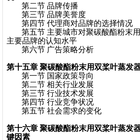
第二节 品牌传播
第三节 品牌美誉度
第四节 代理商对品牌的选择情况
第五节 主要城市对聚碳酸酯粉末用
主要品牌的认知水平
第六节 广告策略分析
第十五章 聚碳酸酯粉末用双桨叶蒸发
第一节 国家政策导向
第二节 相关行业发展
第三节 行业技术发展
第四节 行业竞争状况
第五节 社会需求的变化
第十六章 聚碳酸酯粉末用双桨叶蒸发
键因素