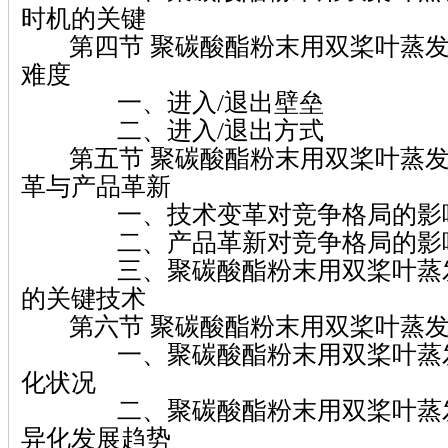
时机的关键
第四节 聚碳酸酯粉末用双桨叶蒸发
难度
一、进入/退出壁垒
二、进入/退出方式
第五节 聚碳酸酯粉末用双桨叶蒸发
革与产品革新
一、技术变革对竞争格局的影
二、产品革新对竞争格局的影
三、聚碳酸酯粉末用双桨叶蒸发
的关键技术
第六节 聚碳酸酯粉末用双桨叶蒸发
一、聚碳酸酯粉末用双桨叶蒸发
化状况
二、聚碳酸酯粉末用双桨叶蒸发
异化发展趋势