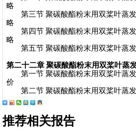
略
第三节 聚碳酸酯粉末用双桨叶蒸发
略
第四节 聚碳酸酯粉末用双桨叶蒸发
略
第五节 聚碳酸酯粉末用双桨叶蒸发
第二十二章 聚碳酸酯粉末用双桨叶蒸
第一节 聚碳酸酯粉末用双桨叶蒸发
价
第二节 聚碳酸酯粉末用双桨叶蒸发
推荐相关报告