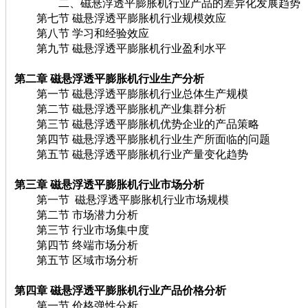
二、磁悬浮透平膨胀机行业产品的差异化发展趋势
第七节 磁悬浮透平膨胀机行业规模效应
第八节 学习和经验效应
第九节 磁悬浮透平膨胀机行业盈利水平
第二章 磁悬浮透平膨胀机行业生产分析
第一节 磁悬浮透平膨胀机行业总体生产规模
第二节 磁悬浮透平膨胀机产业集群分析
第三节 磁悬浮透平膨胀机优势企业的产品策略
第四节 磁悬浮透平膨胀机行业生产所面临的问题
第五节 磁悬浮透平膨胀机行业产量变化趋势
第三章 磁悬浮透平膨胀机行业市场分析
第一节 磁悬浮透平膨胀机行业市场规模
第二节 市场潜力分析
第三节 行业市场集中度
第四节 终端市场分析
第五节 区域市场分析
第四章 磁悬浮透平膨胀机行业产品价格分析
第一节 价格弹性分析