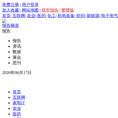
免费注册
|
用户登录
加入收藏
|
网站地图
|
研究报告
|
繁體版
首页
|
互联网
|
农业
|
医药
|
化工
|
机电装备
|
纺织
|
新能源
|
电子电气
报告频道
报告
报告
资讯
数据
展会
思刊
2026年06月17日
首页
互联网
家电IT
农业
医药