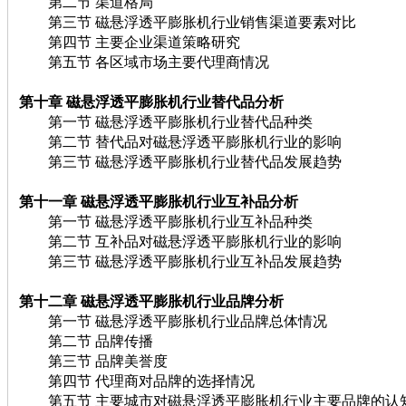
第二节 渠道格局
第三节 磁悬浮透平膨胀机行业销售渠道要素对比
第四节 主要企业渠道策略研究
第五节 各区域市场主要代理商情况
第十章 磁悬浮透平膨胀机行业替代品分析
第一节 磁悬浮透平膨胀机行业替代品种类
第二节 替代品对磁悬浮透平膨胀机行业的影响
第三节 磁悬浮透平膨胀机行业替代品发展趋势
第十一章 磁悬浮透平膨胀机行业互补品分析
第一节 磁悬浮透平膨胀机行业互补品种类
第二节 互补品对磁悬浮透平膨胀机行业的影响
第三节 磁悬浮透平膨胀机行业互补品发展趋势
第十二章 磁悬浮透平膨胀机行业品牌分析
第一节 磁悬浮透平膨胀机行业品牌总体情况
第二节 品牌传播
第三节 品牌美誉度
第四节 代理商对品牌的选择情况
第五节 主要城市对磁悬浮透平膨胀机行业主要品牌的认