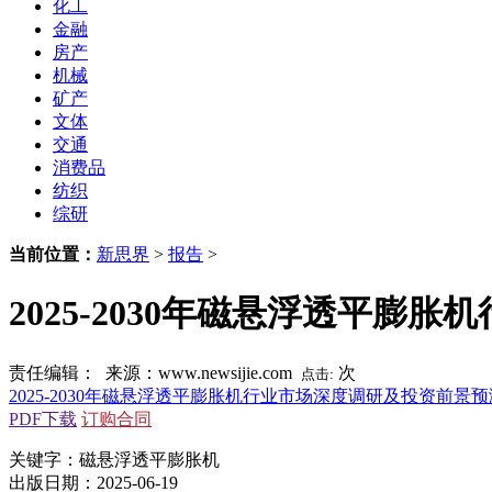
化工
金融
房产
机械
矿产
文体
交通
消费品
纺织
综研
当前位置：
新思界
>
报告
>
2025-2030年磁悬浮透平
责任编辑： 来源：www.newsijie.com
次
点击:
2025-2030年磁悬浮透平膨胀机行业市场深度调研及投资前景
PDF下载
订购合同
关键字：磁悬浮透平膨胀机
出版日期：2025-06-19