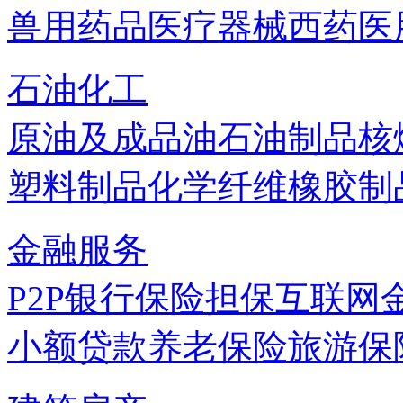
兽用药品
医疗器械
西药
医
石油化工
原油及成品油
石油制品
核
塑料制品
化学纤维
橡胶制
金融服务
P2P
银行
保险
担保
互联网
小额贷款
养老保险
旅游保