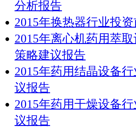
分析报告
2015年换热器行业投
2015年离心机药用萃
策略建议报告
2015年药用结晶设备
议报告
2015年药用干燥设备
议报告