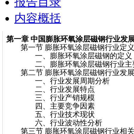
报告目录
内容概括
第一章
中国膨胀环氧涂层磁钢
行业发
第一节 膨胀环氧涂层磁钢行业定义
一、膨胀环氧涂层磁钢的定义
二、膨胀环氧涂层磁钢行业主要
第二节 膨胀环氧涂层磁钢行业发展
一、行业发展周期分析
二、行业发展特点
三、行业产销规模
四、主要竞争因素
五、行业技术现状
六、行业波动性分析
第三节 膨胀环氧涂层磁钢行业相关