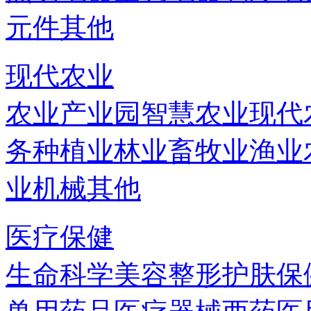
元件
其他
现代农业
农业产业园
智慧农业
现代
务
种植业
林业
畜牧业
渔业
业机械
其他
医疗保健
生命科学
美容
整形
护肤
保