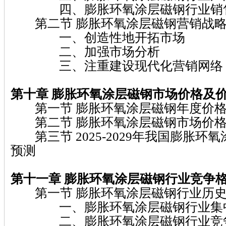
四、膨胀环氧涂层磁钢行业销售
第二节 膨胀环氧涂层磁钢营销战略
一、创造性地开拓市场
二、加强市场分析
三、注重建设现代化营销网络
第十章 膨胀环氧涂层磁钢
市场价格及
第一节 膨胀环氧涂层磁钢年度价格
第二节 膨胀环氧涂层磁钢市场价格
第三节 2025-2029年我国膨胀环
预测
第十一章 膨胀环氧涂层磁钢
行业竞争
第一节 膨胀环氧涂层磁钢行业历史
一、膨胀环氧涂层磁钢行业集
二、膨胀环氧涂层磁钢行业竞