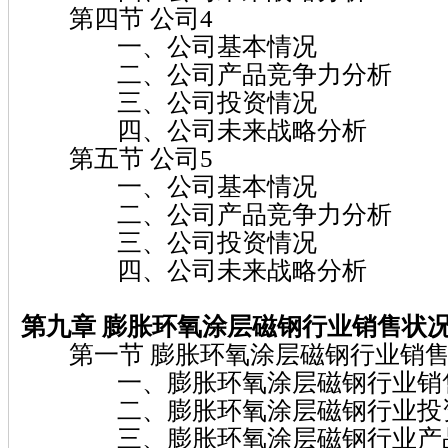
第四节 公司4
一、公司基本情况
二、公司产品竞争力分析
三、公司投资情况
四、公司未来战略分析
第五节 公司5
一、公司基本情况
二、公司产品竞争力分析
三、公司投资情况
四、公司未来战略分析
第九章 膨胀环氧涂层磁钢
行业销售状
第一节 膨胀环氧涂层磁钢行业销售
一、膨胀环氧涂层磁钢行业销售
二、膨胀环氧涂层磁钢行业投资
三、膨胀环氧涂层磁钢行业产品