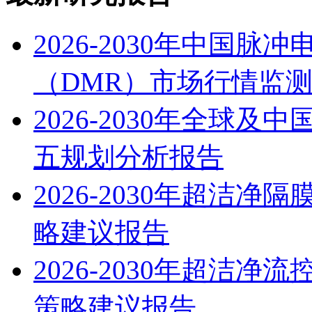
2026-2030年中国
（DMR）市场行情监
2026-2030年全球
五规划分析报告
2026-2030年超洁
略建议报告
2026-2030年超洁
策略建议报告