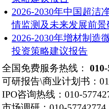
2026-2030年中国
情监测及未来发展前景
2026-2030年增材
投资策略建议报告
全国免费服务热线：
010-
可研报告\商业计划书：
01
IPO咨询热线：
010-57742
市场调研：
010-57742774