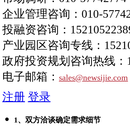
企业管理咨询：
010-5774
投融资咨询：
1521052238
产业园区咨询专线：
1521
政府投资规划咨询热线：
电子邮箱：
sales@newsijie.com
注册
登录
1、双方洽谈确定需求细节