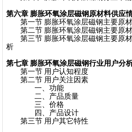
第六章 膨胀环氧涂层磁钢
原材料供应
第一节 膨胀环氧涂层磁钢主要原材
第二节 膨胀环氧涂层磁钢主要原材
第三节 膨胀环氧涂层磁钢主要原材
析
第七章 膨胀环氧涂层磁钢
行业用户分
第一节 用户认知程度
第二节 用户关注因素
一、功能
二、产品质量
三、价格
四、产品设计
第三节 用户其它特性