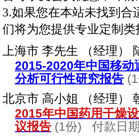
3.如果您在本站未找到
们将为您提供专业定制类
上海市 李先生 （经理）
2015-2020年中国
分析可行性研究报告
(
北京市 高小姐 （经理）
2015年中国药用干燥
议报告
(1份) 付款日期：