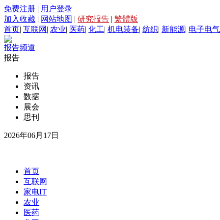
免费注册
|
用户登录
加入收藏
|
网站地图
|
研究报告
|
繁體版
首页
|
互联网
|
农业
|
医药
|
化工
|
机电装备
|
纺织
|
新能源
|
电子电气
报告频道
报告
报告
资讯
数据
展会
思刊
2026年06月17日
首页
互联网
家电IT
农业
医药