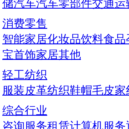
储
汽车
汽车零部件
交通运
消费零售
智能家居
化妆品
饮料
食品
宝首饰
家居
其他
轻工纺织
服装
皮革
纺织
鞋帽
毛皮
家
综合行业
咨询服务
租赁
计算机服务