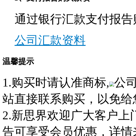
通过银行汇款支付报告
公司汇款资料
温馨提示
1.购买时请认准商标,
公
站直接联系购买，以免给
2.新思界欢迎广大客户
告可享受会员优惠，详情