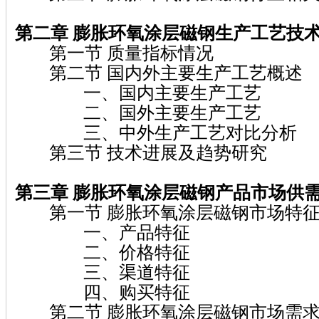
第二章 膨胀环氧涂层磁钢
生产工艺技
第一节 质量指标情况
第二节 国内外主要生产工艺概述
一、国内主要生产工艺
二、国外主要生产工艺
三、中外生产工艺对比分析
第三节 技术进展及趋势研究
第三章 膨胀环氧涂层磁钢
产品市场供
第一节 膨胀环氧涂层磁钢市场特征
一、产品特征
二、价格特征
三、渠道特征
四、购买特征
第二节 膨胀环氧涂层磁钢市场需求