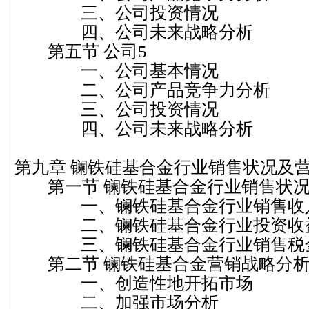
三、公司投资情况
四、公司未来战略分析
第五节 公司5
一、公司基本情况
二、公司产品竞争力分析
三、公司投资情况
四、公司未来战略分析
第九章 镧铁硅基合金行业销售状况及
第一节 镧铁硅基合金行业销售状况
一、镧铁硅基合金行业销售收
二、镧铁硅基合金行业投资收
三、镧铁硅基合金行业销售税
第二节 镧铁硅基合金营销战略分
一、创造性地开拓市场
二、加强市场分析