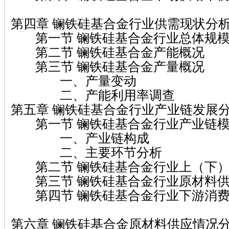
第四章 镧铁硅基合金行业供需现状分
第一节 镧铁硅基合金行业总体规
第二节 镧铁硅基合金产能概况
第三节 镧铁硅基合金产量概况
一、产量变动
二、产能利用率调查
第五章 镧铁硅基合金行业产业链发展
第一节 镧铁硅基合金行业产业链模
一、产业链构成
二、主要环节分析
第二节 镧铁硅基合金行业上（下）
第三节 镧铁硅基合金行业原材料供
第四节 镧铁硅基合金行业下游消费
第六章 镧铁硅基合金原材料供应情况