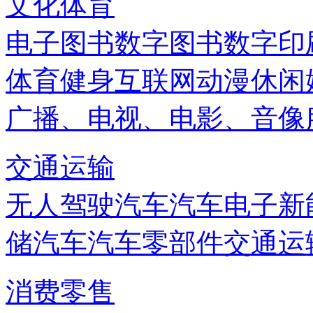
文化体育
电子图书
数字图书
数字印
体育健身
互联网
动漫
休闲
广播、电视、电影、音像
交通运输
无人驾驶汽车
汽车电子
新
储
汽车
汽车零部件
交通运
消费零售