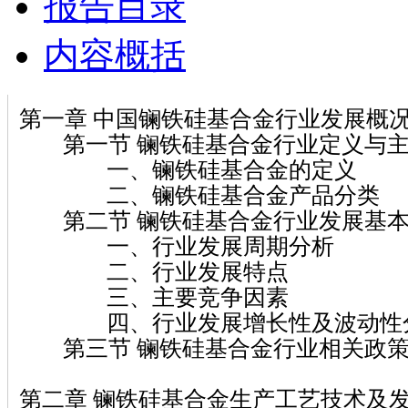
报告目录
内容概括
第一章 中国镧铁硅基合金行业发展概
第一节 镧铁硅基合金行业定义与主
一、镧铁硅基合金的定义
二、镧铁硅基合金产品分类
第二节 镧铁硅基合金行业发展基本
一、行业发展周期分析
二、行业发展特点
三、主要竞争因素
四、行业发展增长性及波动性
第三节 镧铁硅基合金行业相关政策
第二章 镧铁硅基合金生产工艺技术及