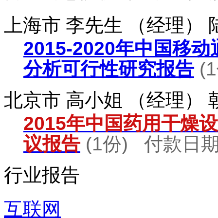
上海市 李先生 （经理）
2015-2020年中国
分析可行性研究报告
(
北京市 高小姐 （经理）
2015年中国药用干燥
议报告
(1份) 付款日期：
行业报告
互联网