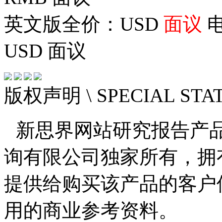
英文版全价：USD
面议
电
USD
面议
版权声明
\ SPECIAL ST
新思界网站研究报告产
询有限公司独家所有，拥
提供给购买该产品的客户
用的商业参考资料。