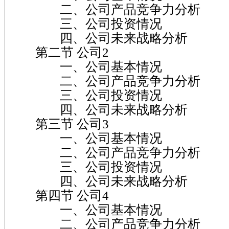
二、公司产品竞争力分析
三、公司投资情况
四、公司未来战略分析
第二节 公司2
一、公司基本情况
二、公司产品竞争力分析
三、公司投资情况
四、公司未来战略分析
第三节 公司3
一、公司基本情况
二、公司产品竞争力分析
三、公司投资情况
四、公司未来战略分析
第四节 公司4
一、公司基本情况
二、公司产品竞争力分析