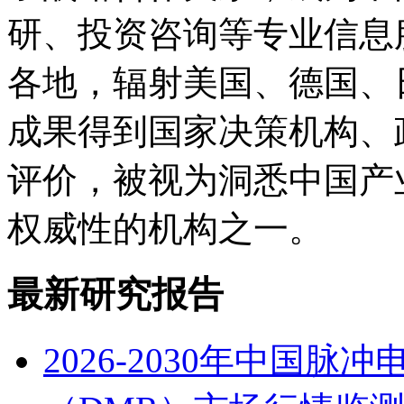
研、投资咨询等专业信息
各地，辐射美国、德国、
成果得到国家决策机构、
评价，被视为洞悉中国产
权威性的机构之一。
最新研究报告
2026-2030年中国