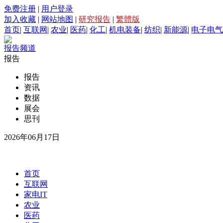
免费注册
|
用户登录
加入收藏
|
网站地图
|
研究报告
|
繁體版
首页
|
互联网
|
农业
|
医药
|
化工
|
机电装备
|
纺织
|
新能源
|
电子电气
报告频道
报告
报告
资讯
数据
展会
思刊
2026年06月17日
首页
互联网
家电IT
农业
医药