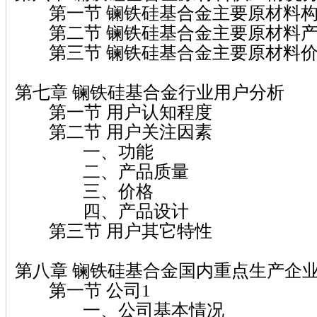
第一节 镧铁硅基合金主要原材料构
第二节 镧铁硅基合金主要原材料产
第三节 镧铁硅基合金主要原材料价
第七章 镧铁硅基合金行业用户分析
第一节 用户认知程度
第二节 用户关注因素
一、功能
二、产品质量
三、价格
四、产品设计
第三节 用户其它特性
第八章 镧铁硅基合金国内重点生产企
第一节 公司1
一、公司基本情况