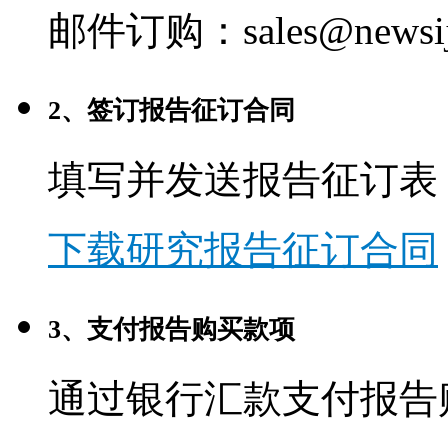
邮件订购：sales@newsij
2、签订报告征订合同
填写并发送报告征订表
下载研究报告征订合同
3、支付报告购买款项
通过银行汇款支付报告