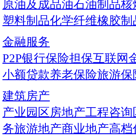
原油及成品油
石油制品
核
塑料制品
化学纤维
橡胶制
金融服务
P2P
银行
保险
担保
互联网
小额贷款
养老保险
旅游保
建筑房产
产业园区
房地产
工程咨询
务
旅游地产
商业地产
高档