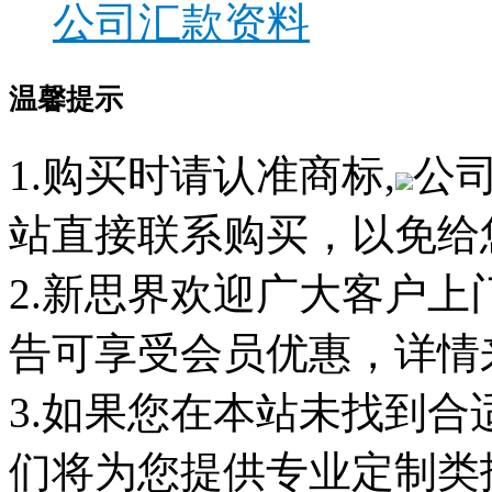
公司汇款资料
温馨提示
1.购买时请认准商标,
公
站直接联系购买，以免给
2.新思界欢迎广大客户
告可享受会员优惠，详情
3.如果您在本站未找到
们将为您提供专业定制类