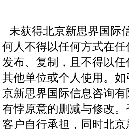
未获得北京新思界国际
何人不得以任何方式在任
发布、复制，且不得以任
其他单位或个人使用。如
京新思界国际信息咨询有
有悖原意的删减与修改。
客户自行承担，同时北京