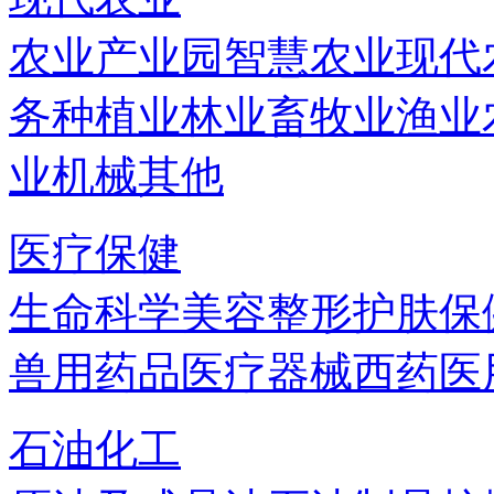
农业产业园
智慧农业
现代
务
种植业
林业
畜牧业
渔业
业机械
其他
医疗保健
生命科学
美容
整形
护肤
保
兽用药品
医疗器械
西药
医
石油化工