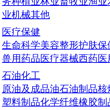
务
种植业
林业
畜牧业
渔业
业机械
其他
医疗保健
生命科学
美容
整形
护肤
保
兽用药品
医疗器械
西药
医
石油化工
原油及成品油
石油制品
核
塑料制品
化学纤维
橡胶制