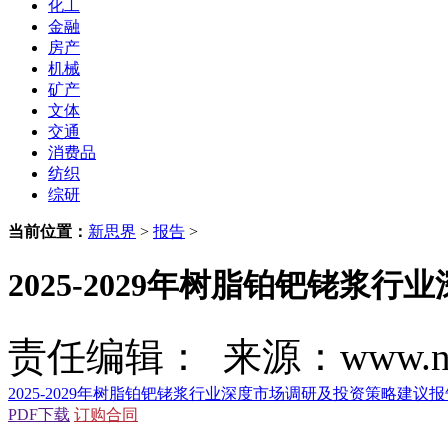
化工
金融
房产
机械
矿产
文体
交通
消费品
纺织
综研
当前位置：
新思界
>
报告
>
2025-2029年树脂铂钯铑浆
责任编辑： 来源：www.new
2025-2029年树脂铂钯铑浆行业深度市场调研及投资策略建议报
PDF下载
订购合同