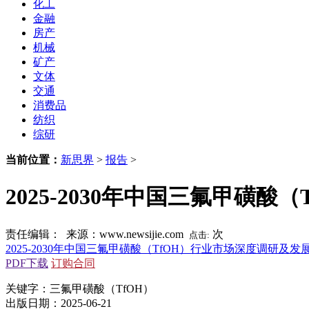
化工
金融
房产
机械
矿产
文体
交通
消费品
纺织
综研
当前位置：
新思界
>
报告
>
2025-2030年中国三氟甲磺
责任编辑： 来源：www.newsijie.com
次
点击:
2025-2030年中国三氟甲磺酸（TfOH）行业市场深度调研及
PDF下载
订购合同
关键字：三氟甲磺酸（TfOH）
出版日期：2025-06-21