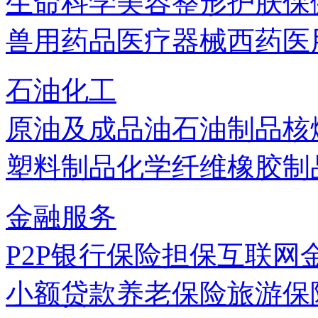
生命科学
美容
整形
护肤
保
兽用药品
医疗器械
西药
医
石油化工
原油及成品油
石油制品
核
塑料制品
化学纤维
橡胶制
金融服务
P2P
银行
保险
担保
互联网
小额贷款
养老保险
旅游保