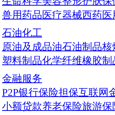
生命科学
美容
整形
护肤
保
兽用药品
医疗器械
西药
医
石油化工
原油及成品油
石油制品
核
塑料制品
化学纤维
橡胶制
金融服务
P2P
银行
保险
担保
互联网
小额贷款
养老保险
旅游保