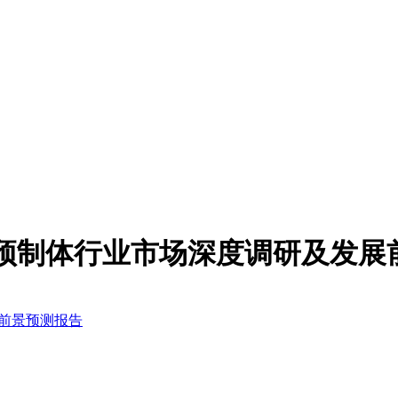
体编织预制体行业市场深度调研及发
展前景预测报告