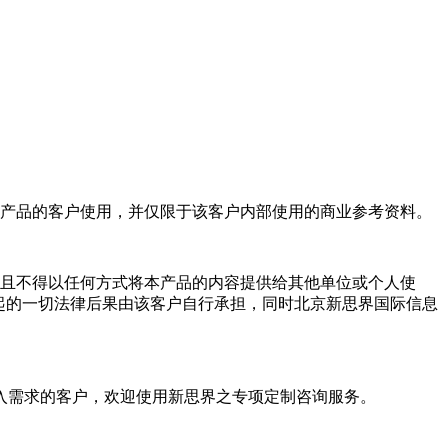
产品的客户使用，并仅限于该客户内部使用的商业参考资料。
且不得以任何方式将本产品的内容提供给其他单位或个人使
起的一切法律后果由该客户自行承担，同时北京新思界国际信息
入需求的客户，欢迎使用新思界之专项定制咨询服务。