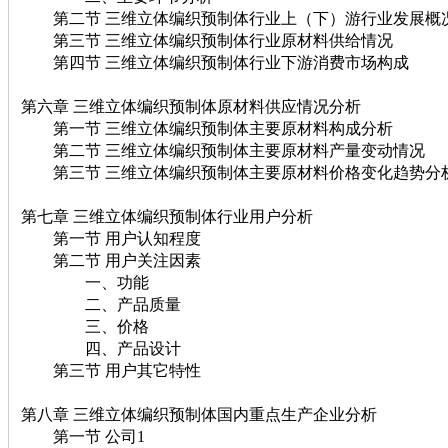
第二节 三维立体编织预制体行业上（下）游行业发展概
第三节 三维立体编织预制体行业原材料供给情况
第四节 三维立体编织预制体行业下游消费市场构成
第六章 三维立体编织预制体原材料供应情况分析
第一节 三维立体编织预制体主要原材料构成分析
第二节 三维立体编织预制体主要原材料产量变动情况
第三节 三维立体编织预制体主要原材料价格变化趋势分
第七章 三维立体编织预制体行业用户分析
第一节 用户认知程度
第二节 用户关注因素
一、功能
二、产品质量
三、价格
四、产品设计
第三节 用户其它特性
第八章 三维立体编织预制体国内重点生产企业分析
第一节 公司1