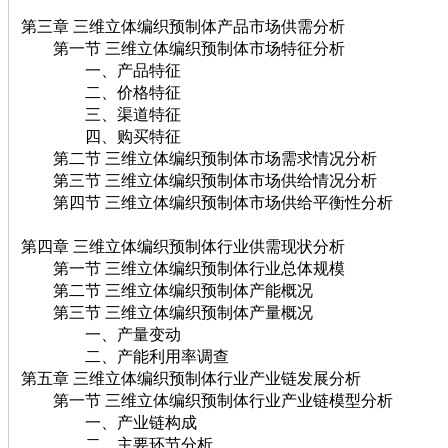
第三章 三维立体编织预制体产品市场供需分析
第一节 三维立体编织预制体市场特征分析
一、产品特征
二、价格特征
三、渠道特征
四、购买特征
第二节 三维立体编织预制体市场需求情况分析
第三节 三维立体编织预制体市场供给情况分析
第四节 三维立体编织预制体市场供给平衡性分析
第四章 三维立体编织预制体行业供需现状分析
第一节 三维立体编织预制体行业总体规模
第二节 三维立体编织预制体产能概况
第三节 三维立体编织预制体产量概况
一、产量变动
二、产能利用率调查
第五章 三维立体编织预制体行业产业链发展分析
第一节 三维立体编织预制体行业产业链模型分析
一、产业链构成
二、主要环节分析