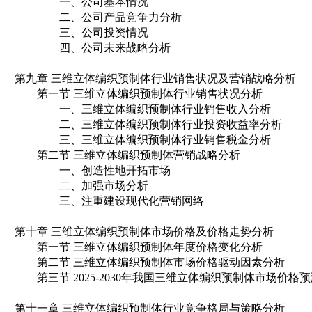
一、公司基本情况
二、公司产品竞争力分析
三、公司投资情况
四、公司未来战略分析
第九章 三维立体编织预制体行业销售状况及营销战略分析
第一节 三维立体编织预制体行业销售状况分析
一、三维立体编织预制体行业销售收入分析
二、三维立体编织预制体行业投资收益率分析
三、三维立体编织预制体行业销售税金分析
第二节 三维立体编织预制体营销战略分析
一、创造性地开拓市场
二、加强市场分析
三、注重建设现代化营销网络
第十章 三维立体编织预制体市场价格及价格走势分析
第一节 三维立体编织预制体年度价格变化分析
第二节 三维立体编织预制体市场价格驱动因素分析
第三节 2025-2030年我国三维立体编织预制体市场价格预
第十一章 三维立体编织预制体行业竞争格局与策略分析