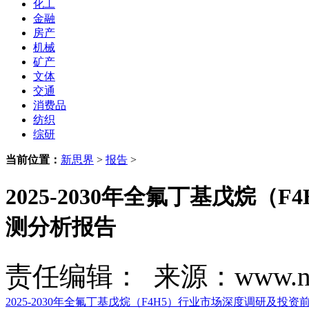
化工
金融
房产
机械
矿产
文体
交通
消费品
纺织
综研
当前位置：
新思界
>
报告
>
2025-2030年全氟丁基戊烷
测分析报告
责任编辑： 来源：www.new
2025-2030年全氟丁基戊烷（F4H5）行业市场深度调研及投