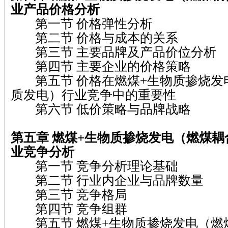
业产品价格分析
第一节 价格弹性分析
第二节 价格与成本的关系
第三节 主要品牌及产品价位分析
第四节 主要企业的价格策略
第五节 价格在燃煤+生物质掺烧发
质发电）行业竞争中的重要性
第六节 低价策略与品牌战略
第五章 燃煤+生物质掺烧发电（燃煤
业竞争分析
第一节 竞争分析理论基础
第二节 行业内企业与品牌数量
第三节 竞争格局
第四节 竞争组群
第五节 燃煤+生物质掺烧发电（燃