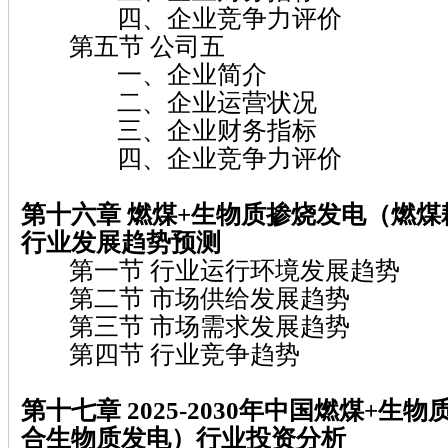
四、企业竞争力评价
第五节 公司五
一、企业简介
二、企业运营状况
三、企业财务指标
四、企业竞争力评价
第十六章 燃煤+生物质掺烧发电（燃
行业发展趋势预测
第一节 行业运行环境发展趋势
第二节 市场供给发展趋势
第三节 市场需求发展趋势
第四节 行业竞争趋势
第十七章 2025-2030年中国燃煤+
合生物质发电）行业投资分析