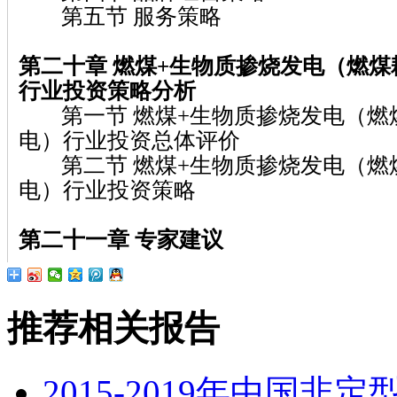
第五节 服务策略
第二十章 燃煤+生物质掺烧发电（燃
行业投资策略分析
第一节 燃煤+生物质掺烧发电（燃
电）行业投资总体评价
第二节 燃煤+生物质掺烧发电（燃
电）行业投资策略
第二十一章 专家建议
推荐相关报告
2015-2019年中国