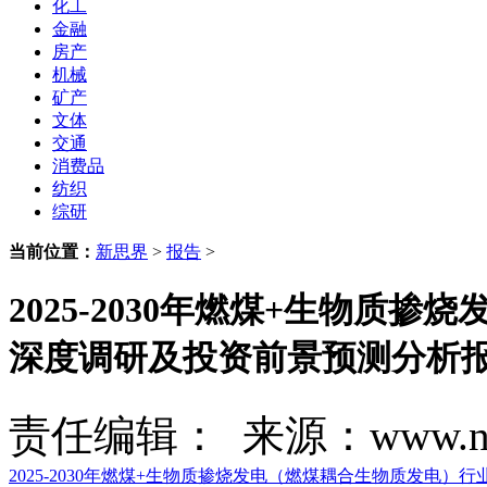
化工
金融
房产
机械
矿产
文体
交通
消费品
纺织
综研
当前位置：
新思界
>
报告
>
2025-2030年燃煤+生物质
深度调研及投资前景预测分析
责任编辑： 来源：www.new
2025-2030年燃煤+生物质掺烧发电（燃煤耦合生物质发电