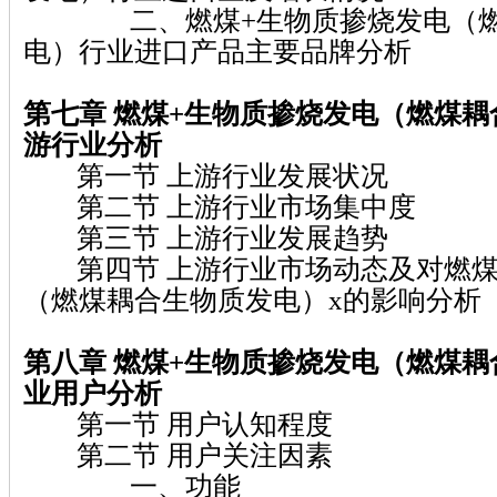
二、燃煤+生物质掺烧发电（燃
电）行业进口产品主要品牌分析
第七章 燃煤+生物质掺烧发电（燃煤
游行业分析
第一节 上游行业发展状况
第二节 上游行业市场集中度
第三节 上游行业发展趋势
第四节 上游行业市场动态及对燃煤
（燃煤耦合生物质发电）x的影响分析
第八章 燃煤+生物质掺烧发电（燃煤
业用户分析
第一节 用户认知程度
第二节 用户关注因素
一、功能