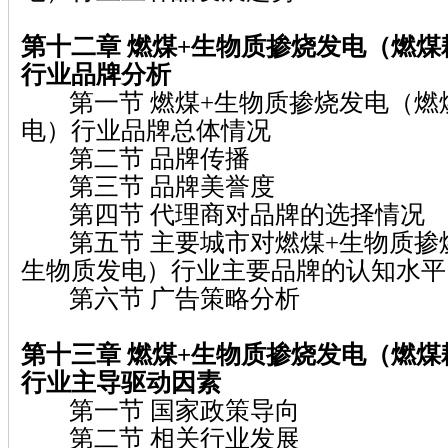
第十二章 燃煤+生物质掺烧发电（燃
行业品牌分析
第一节 燃煤+生物质掺烧发电（燃
电）行业品牌总体情况
第二节 品牌传播
第三节 品牌美誉度
第四节 代理商对品牌的选择情况
第五节 主要城市对燃煤+生物质掺
生物质发电）行业主要品牌的认知水平
第六节 广告策略分析
第十三章 燃煤+生物质掺烧发电（燃
行业主导驱动因素
第一节 国家政策导向
第二节 相关行业发展