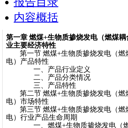
报告目录
内容概括
第一章 燃煤+生物质掺烧发电（燃煤
业主要经济特性
第一节 燃煤+生物质掺烧发电（燃
电）产品特性
一、产品行业定义
二、产品分类情况
三、产品特性
第二节 燃煤+生物质掺烧发电（燃
电）市场特性
第三节 燃煤+生物质掺烧发电（燃
电）行业产品生命周期
一、燃煤+生物质掺烧发电（燃