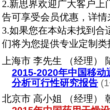
2.新思界欢迎广大客户
告可享受会员优惠，详情
3.如果您在本站未找到
们将为您提供专业定制类
上海市 李先生 （经理）
2015-2020年中国
分析可行性研究报告
(
北京市 高小姐 （经理）