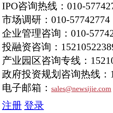
IPO咨询热线：
010-57742
市场调研：
010-57742774
企业管理咨询：
010-5774
投融资咨询：
1521052238
产业园区咨询专线：
1521
政府投资规划咨询热线：
电子邮箱：
sales@newsijie.com
注册
登录