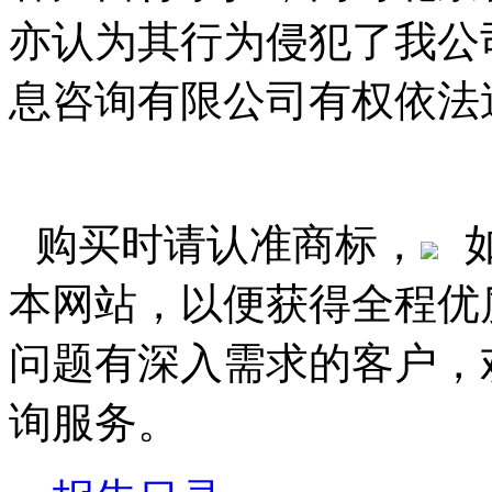
亦认为其行为侵犯了我公
息咨询有限公司有权依法
购买时请认准商标，
本网站，以便获得全程优
问题有深入需求的客户，
询服务。