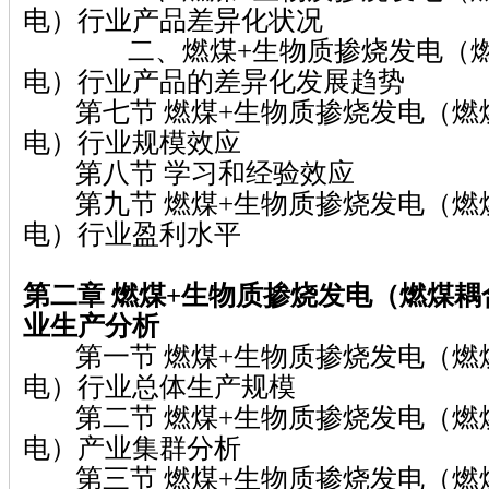
电）行业产品差异化状况
二、燃煤+生物质掺烧发电（燃
电）行业产品的差异化发展趋势
第七节 燃煤+生物质掺烧发电（燃
电）行业规模效应
第八节 学习和经验效应
第九节 燃煤+生物质掺烧发电（燃
电）行业盈利水平
第二章 燃煤+生物质掺烧发电（燃煤
业生产分析
第一节 燃煤+生物质掺烧发电（燃
电）行业总体生产规模
第二节 燃煤+生物质掺烧发电（燃
电）产业集群分析
第三节 燃煤+生物质掺烧发电（燃