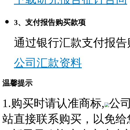
3、支付报告购买款项
通过银行汇款支付报告
公司汇款资料
温馨提示
1.购买时请认准商标,
公
站直接联系购买，以免给