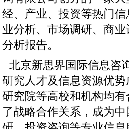
经、产业、投资等热门信
业分析、市场调研、商业
分析报告。
北京新思界国际信息咨
研究人才及信息资源优势
研究院等高校和机构均有
了战略合作关系，成为中
研、投资咨询等专业信息