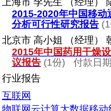
上海市 李先生 （经理）
2015-2020年中国
分析可行性研究报告
(
北京市 高小姐 （经理）
2015年中国药用干燥
议报告
(1份) 付款日期：
行业报告
互联网
物联网
云计算
大数据
移动