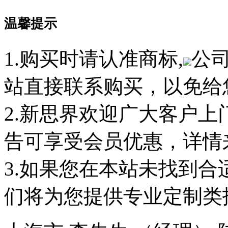
温馨提示
1.购买时请认准商标,
公
站直接联系购买，以免给
2.新思界欢迎广大客户
告可享受会员优惠，详情
3.如果您在本站未找到
们将为您提供专业定制类