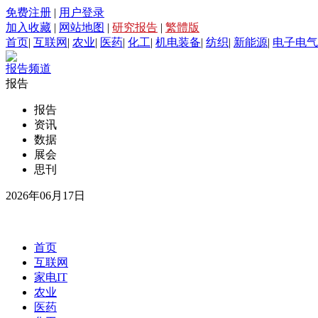
免费注册
|
用户登录
加入收藏
|
网站地图
|
研究报告
|
繁體版
首页
|
互联网
|
农业
|
医药
|
化工
|
机电装备
|
纺织
|
新能源
|
电子电气
报告频道
报告
报告
资讯
数据
展会
思刊
2026年06月17日
首页
互联网
家电IT
农业
医药