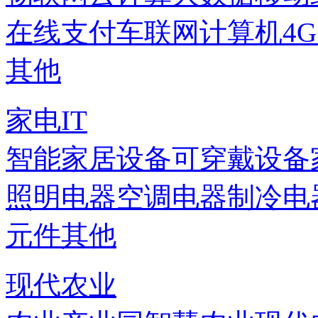
在线支付
车联网
计算机
4
其他
家电IT
智能家居设备
可穿戴设备
照明电器
空调电器
制冷电
元件
其他
现代农业