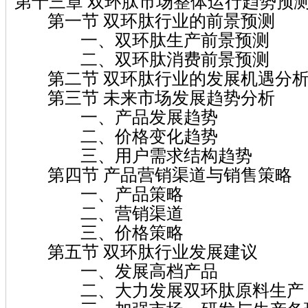
第十三章 双环肽市场整体运行趋势预
第一节 双环肽行业的前景预测
一、双环肽生产前景预测
二、双环肽消费前景预测
第二节 双环肽行业的发展机遇分
第三节 未来市场发展趋势分析
一、产品发展趋势
二、价格变化趋势
三、用户需求结构趋势
第四节 产品营销渠道与销售策略
一、产品策略
二、营销渠道
三、价格策略
第五节 双环肽行业发展建议
一、发展高档产品
二、大力发展双环肽原料生产