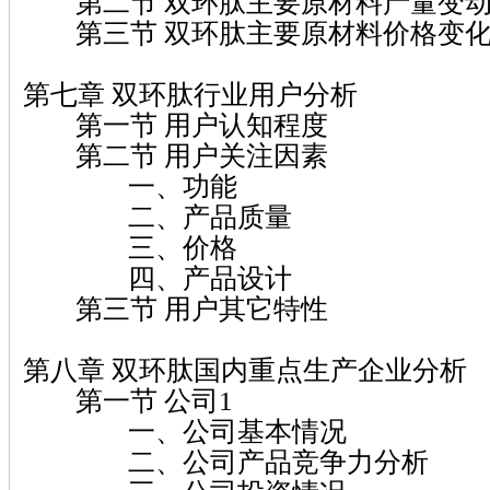
第二节 双环肽主要原材料产量变动
第三节 双环肽主要原材料价格变化
第七章 双环肽行业用户分析
第一节 用户认知程度
第二节 用户关注因素
一、功能
二、产品质量
三、价格
四、产品设计
第三节 用户其它特性
第八章 双环肽国内重点生产企业分析
第一节 公司1
一、公司基本情况
二、公司产品竞争力分析