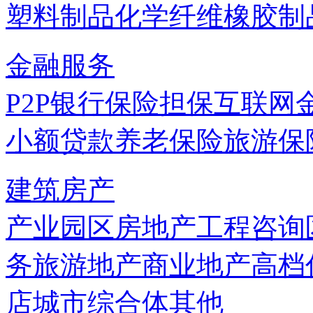
塑料制品
化学纤维
橡胶制
金融服务
P2P
银行
保险
担保
互联网
小额贷款
养老保险
旅游保
建筑房产
产业园区
房地产
工程咨询
务
旅游地产
商业地产
高档
店
城市综合体
其他