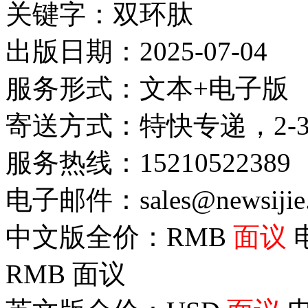
关键字：双环肽
出版日期：2025-07-04
服务形式：文本+电子版
寄送方式：特快专递，2-
服务热线：15210522389
电子邮件：sales@newsijie
中文版全价：RMB
面议
RMB
面议