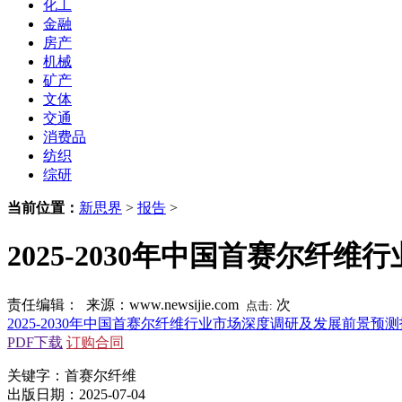
化工
金融
房产
机械
矿产
文体
交通
消费品
纺织
综研
当前位置：
新思界
>
报告
>
2025-2030年中国首赛尔
责任编辑： 来源：www.newsijie.com
次
点击:
2025-2030年中国首赛尔纤维行业市场深度调研及发展前景预
PDF下载
订购合同
关键字：首赛尔纤维
出版日期：2025-07-04