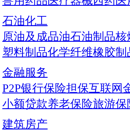
兽用药品
医疗器械
西药
医
石油化工
原油及成品油
石油制品
核
塑料制品
化学纤维
橡胶制
金融服务
P2P
银行
保险
担保
互联网
小额贷款
养老保险
旅游保
建筑房产