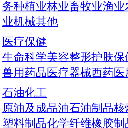
务
种植业
林业
畜牧业
渔业
业机械
其他
医疗保健
生命科学
美容
整形
护肤
保
兽用药品
医疗器械
西药
医
石油化工
原油及成品油
石油制品
核
塑料制品
化学纤维
橡胶制