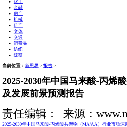
化工
金融
房产
机械
矿产
文体
交通
消费品
纺织
综研
当前位置：
新思界
>
报告
>
2025-2030年中国马来酸-
及发展前景预测报告
责任编辑： 来源：www.new
2025-2030年中国马来酸-丙烯酸共聚物（MA/AA）行业市