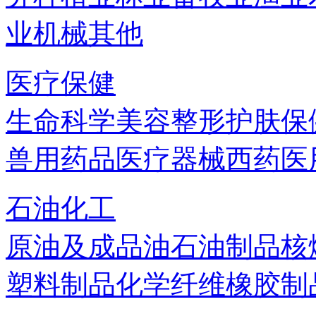
业机械
其他
医疗保健
生命科学
美容
整形
护肤
保
兽用药品
医疗器械
西药
医
石油化工
原油及成品油
石油制品
核
塑料制品
化学纤维
橡胶制