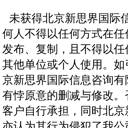
未获得北京新思界国际
何人不得以任何方式在任
发布、复制，且不得以任
其他单位或个人使用。如
京新思界国际信息咨询有
有悖原意的删减与修改。
客户自行承担，同时北京
亦认为其行为侵犯了我公