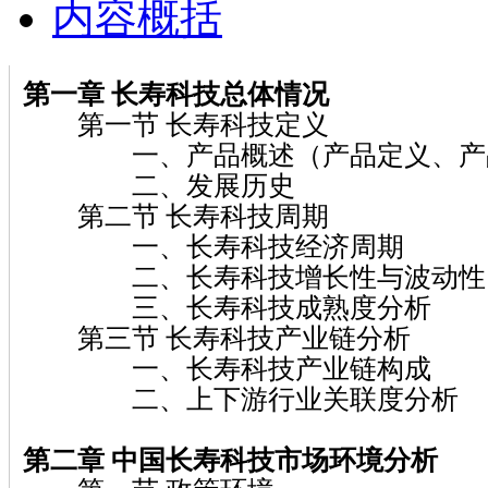
内容概括
第一章 长寿科技总体情况
第一节 长寿科技定义
一、产品概述（产品定义、产品
二、发展历史
第二节 长寿科技周期
一、长寿科技经济周期
二、长寿科技增长性与波动性
三、长寿科技成熟度分析
第三节 长寿科技产业链分析
一、长寿科技产业链构成
二、上下游行业关联度分析
第二章 中国长寿科技市场环境分析