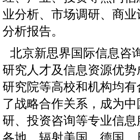
业分析、市场调研、商业
分析报告。
北京新思界国际信息咨
研究人才及信息资源优势
研究院等高校和机构均有
了战略合作关系，成为中
研、投资咨询等专业信息
各地，辐射美国、德国、