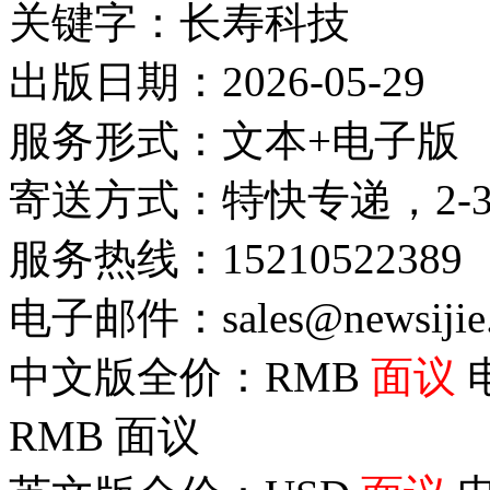
关键字：长寿科技
出版日期：2026-05-29
服务形式：文本+电子版
寄送方式：特快专递，2-
服务热线：15210522389
电子邮件：sales@newsijie
中文版全价：RMB
面议
RMB
面议