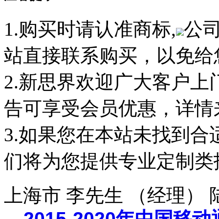
1.购买时请认准商标,
公
站直接联系购买，以免给
2.新思界欢迎广大客户
告可享受会员优惠，详情
3.如果您在本站未找到
们将为您提供专业定制类
上海市 李先生 （经理）
2015-2020年中国