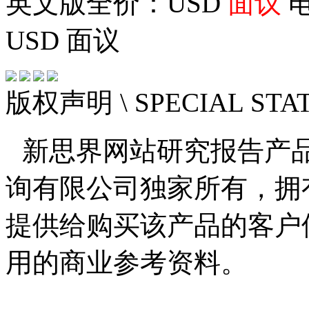
英文版全价：USD
面议
电
USD
面议
版权声明
\ SPECIAL ST
新思界网站研究报告产
询有限公司独家所有，拥
提供给购买该产品的客户
用的商业参考资料。