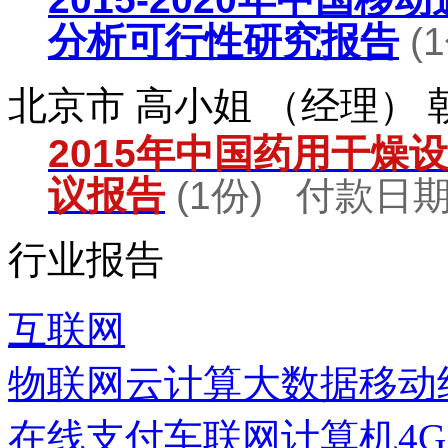
分析可行性研究报告
(
北京市 高小姐 （经理）
2015年中国药用干燥
议报告
(1份) 付款日期：
行业报告
互联网
物联网
云计算
大数据
移动
在线支付
车联网
计算机
4