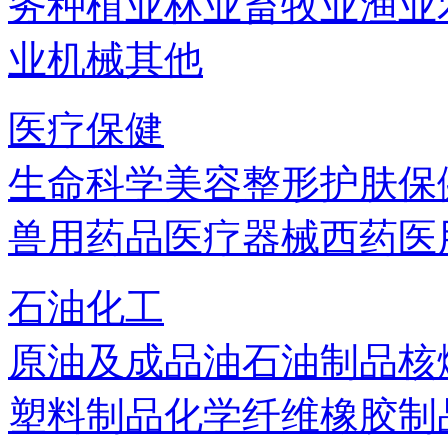
务
种植业
林业
畜牧业
渔业
业机械
其他
医疗保健
生命科学
美容
整形
护肤
保
兽用药品
医疗器械
西药
医
石油化工
原油及成品油
石油制品
核
塑料制品
化学纤维
橡胶制