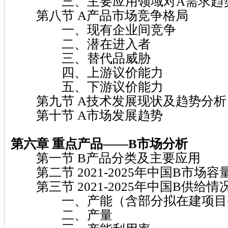
三、主要应用领域对A需求趋
第八节 A产品市场竞争格局
一、现有企业间竞争
二、潜在进入者
三、替代品威胁
四、上游议价能力
五、下游议价能力
第九节 A技术发展现状及趋势分析
第十节 A市场发展趋势
第六章 重点产品——B市场分析
第一节 B产品分类及主要应用
第二节 2021-2025年中国B市场
第三节 2021-2025年中国B供给情
一、产能（含部分拟在建项目
二、产量