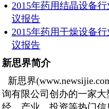
2015年药用结晶设备
议报告
2015年药用干燥设备
议报告
新思界简介
新思界(www.newsiji
询有限公司创办的一家大
经、产业、投资等热门信