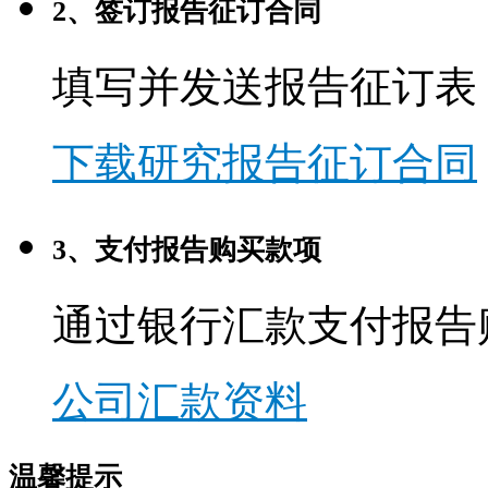
2、签订报告征订合同
填写并发送报告征订表
下载研究报告征订合同
3、支付报告购买款项
通过银行汇款支付报告
公司汇款资料
温馨提示