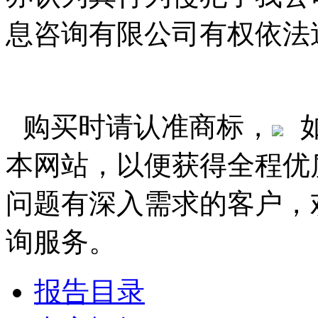
息咨询有限公司有权依法
购买时请认准商标，
本网站，以便获得全程优
问题有深入需求的客户，
询服务。
报告目录