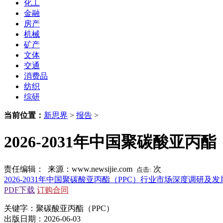
化工
金融
房产
机械
矿产
文体
交通
消费品
纺织
综研
当前位置：
新思界
>
报告
>
2026-2031年中国聚碳酸亚
责任编辑： 来源：www.newsijie.com
次
点击:
2026-2031年中国聚碳酸亚丙酯（PPC）行业市场深度调研及
PDF下载
订购合同
关键字：聚碳酸亚丙酯（PPC）
出版日期：2026-06-03