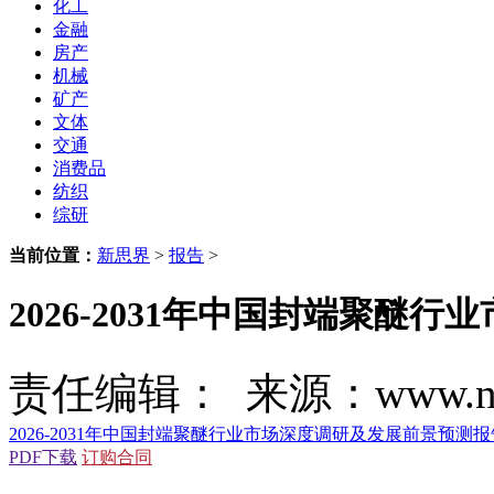
化工
金融
房产
机械
矿产
文体
交通
消费品
纺织
综研
当前位置：
新思界
>
报告
>
2026-2031年中国封端聚醚
责任编辑： 来源：www.new
2026-2031年中国封端聚醚行业市场深度调研及发展前景预测报
PDF下载
订购合同