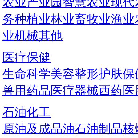
农业产业园
智慧农业
现代
务
种植业
林业
畜牧业
渔业
业机械
其他
医疗保健
生命科学
美容
整形
护肤
保
兽用药品
医疗器械
西药
医
石油化工
原油及成品油
石油制品
核