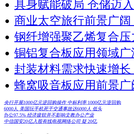
具身赋能破局 仓储迈
商业太空旅行前景广阔
钢纤增强聚乙烯复合压力
铜铝复合板应用领域广
封装材料需求快速增长
蜂窝吸音板应用前景广
央行开展1000亿元逆回购操作 中标利率
1000亿元逆回购
6000人
美国玩手机死于交通事故达6000人 低头
办公97.5%
经济疲软并不影响文教办公产业
中信国安20亿入股有线电视网络公司 疑
20亿