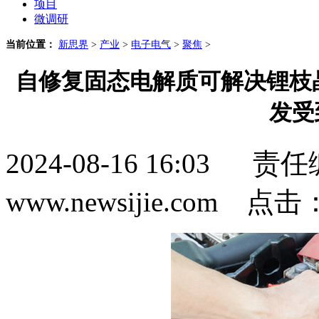
项目
微调研
当前位置：
新思界
>
产业
>
电子电气
>
聚焦
>
自修复固态电解质可解决锂枝
发受
2024-08-16 16:0
www.newsijie.com 点