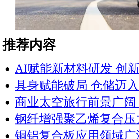
推荐内容
AI赋能新材料研发 创
具身赋能破局 仓储迈
商业太空旅行前景广阔
钢纤增强聚乙烯复合压力
铜铝复合板应用领域广