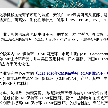
学机械抛光环节所用的装置，安装在CMP设备研磨头底部，是
变性、耐高温、耐化性等特点，通常由PPS、PEEK、PAI、PE
，相关供应商包括中研股份、鹏孚隆、君华特塑、恩欣格、威格斯、
、江丰电子、爱科精工等CMP保持环（CMP固定环）生产企业；下游是C
保持环（CMP固定环）市场主要由AKT Components Sdn
MP保持环产品，并与美国应用材料、日本荏原、韩国KC Te
场占有率仍比较低。
产业研究中心发布的
《2025-2030年CMP保持环（CMP固
固定环）是市场中主流的CMP保持环（CMP固定环）产品。其中，
以PEEK为原材料。
的材料、沟槽数、沟槽宽度、沟槽形状等因素均会对CMP设备的
面，通过优化CMP保持环（CMP固定环）设计，达到增加抛光
术创新来提高CMP保持环（CMP固定环）的综合性能、降低其