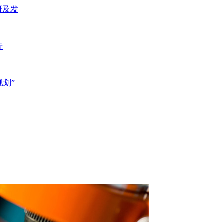
研及发
告
规划”