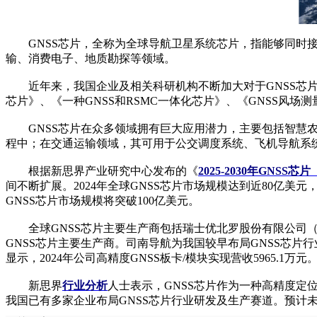
GNSS芯片，全称为全球导航卫星系统芯片，指能够同时接
输、消费电子、地质勘探等领域。
近年来，我国企业及相关科研机构不断加大对于GNSS芯片的
芯片》、《一种GNSS和RSMC一体化芯片》、《GNSS风
GNSS芯片在众多领域拥有巨大应用潜力，主要包括智慧农
程中；在交通运输领域，其可用于公交调度系统、飞机导航系
根据新思界产业研究中心发布的《
2025-2030年GN
间不断扩展。2024年全球GNSS芯片市场规模达到近80亿美
GNSS芯片市场规模将突破100亿美元。
全球GNSS芯片主要生产商包括瑞士优北罗股份有限公司（u-b
GNSS芯片主要生产商。司南导航为我国较早布局GNSS芯片行
显示，2024年公司高精度GNSS板卡/模块实现营收5965.1万元
新思界
行业分析
人士表示，GNSS芯片作为一种高精度定
我国已有多家企业布局GNSS芯片行业研发及生产赛道。预计