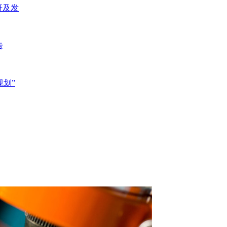
研及发
告
规划”