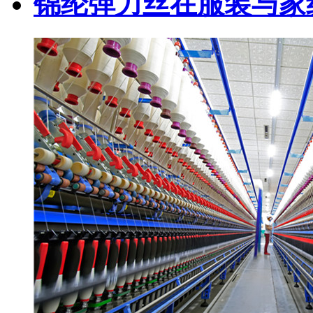
锦纶弹力丝在服装与家