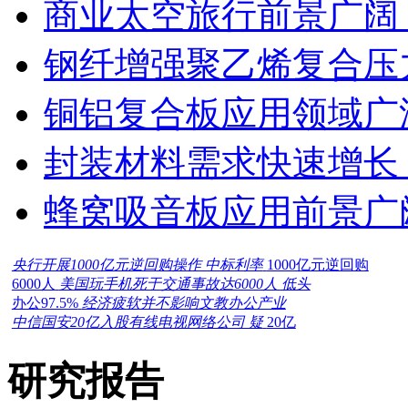
商业太空旅行前景广阔
钢纤增强聚乙烯复合压力
铜铝复合板应用领域广
封装材料需求快速增长
蜂窝吸音板应用前景广
央行开展1000亿元逆回购操作 中标利率
1000亿元逆回购
6000人
美国玩手机死于交通事故达6000人 低头
办公97.5%
经济疲软并不影响文教办公产业
中信国安20亿入股有线电视网络公司 疑
20亿
研究报告