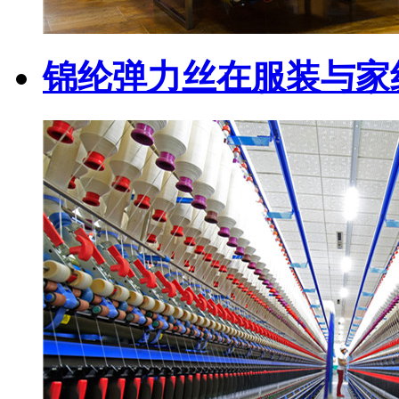
锦纶弹力丝在服装与家