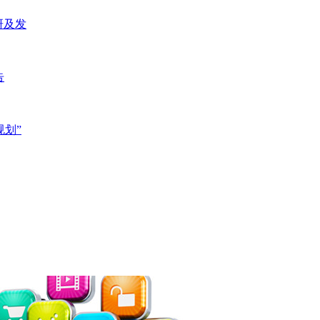
研及发
告
规划”