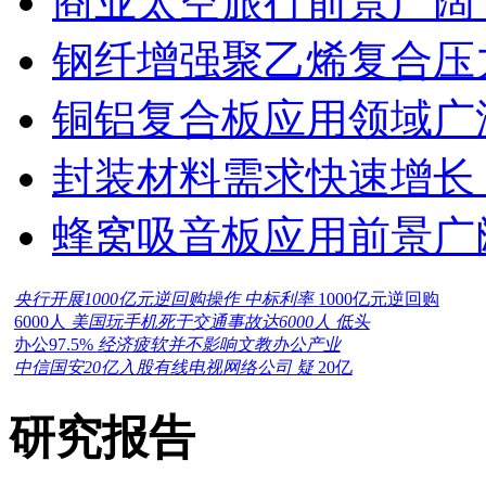
商业太空旅行前景广阔
钢纤增强聚乙烯复合压力
铜铝复合板应用领域广
封装材料需求快速增长
蜂窝吸音板应用前景广
央行开展1000亿元逆回购操作 中标利率
1000亿元逆回购
6000人
美国玩手机死于交通事故达6000人 低头
办公97.5%
经济疲软并不影响文教办公产业
中信国安20亿入股有线电视网络公司 疑
20亿
研究报告