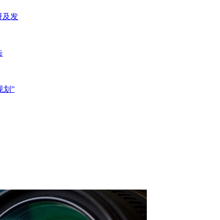
研及发
告
规划”