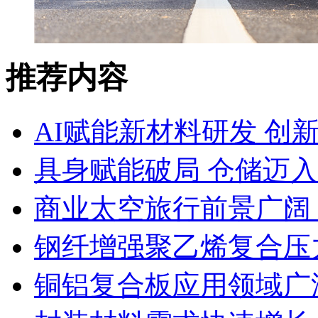
推荐内容
AI赋能新材料研发 创
具身赋能破局 仓储迈
商业太空旅行前景广阔
钢纤增强聚乙烯复合压力
铜铝复合板应用领域广