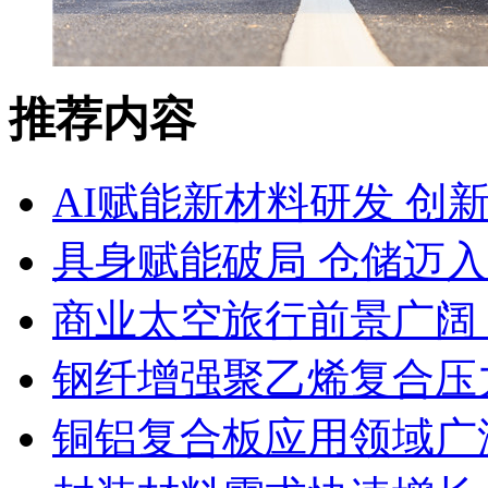
推荐内容
AI赋能新材料研发 创
具身赋能破局 仓储迈
商业太空旅行前景广阔
钢纤增强聚乙烯复合压力
铜铝复合板应用领域广