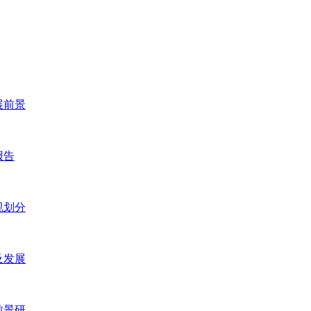
展前景
报告
规划分
及发展
前景研