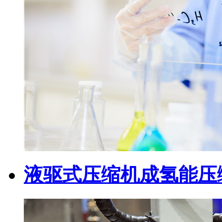
液驱式压缩机成氢能压