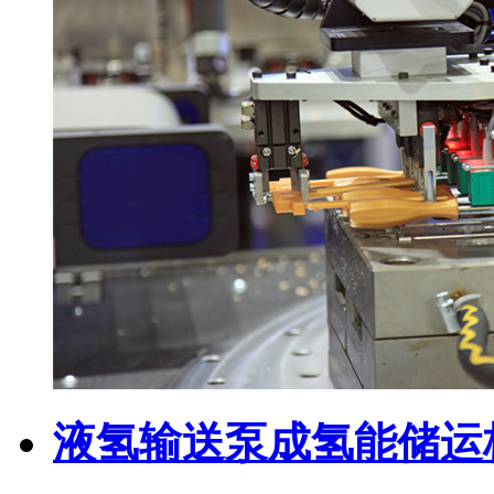
液氢输送泵成氢能储运