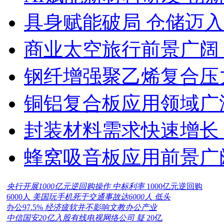
具身赋能破局 仓储迈
商业太空旅行前景广阔
钢纤增强聚乙烯复合压力
铜铝复合板应用领域广
封装材料需求快速增长
蜂窝吸音板应用前景广
央行开展1000亿元逆回购操作 中标利率
1000亿元逆回购
6000人
美国玩手机死于交通事故达6000人 低头
办公97.5%
经济疲软并不影响文教办公产业
中信国安20亿入股有线电视网络公司 疑
20亿