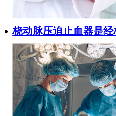
桡动脉压迫止血器是经