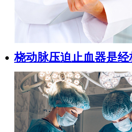
桡动脉压迫止血器是经