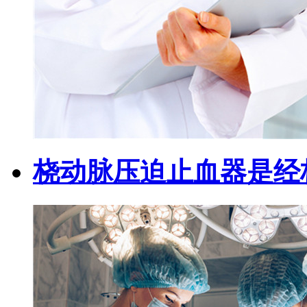
桡动脉压迫止血器是经