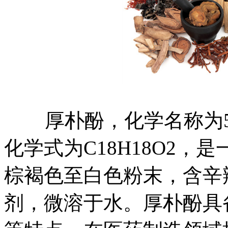
厚朴酚，化学名称为5',5
化学式为C18H18O2
棕褐色至白色粉末，含辛
剂，微溶于水。厚朴酚具